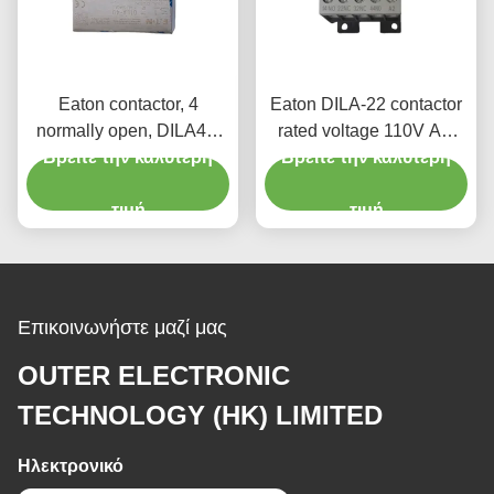
Eaton contactor, 4
Eaton DILA-22 contactor
normally open, DILA40,
rated voltage 110V AC
Βρείτε την καλύτερη
coil: 110VAC
Βρείτε την καλύτερη
electrical switch
50HZ/120VAC 60HZ
τιμή
τιμή
Επικοινωνήστε μαζί μας
OUTER ELECTRONIC
TECHNOLOGY (HK) LIMITED
Ηλεκτρονικό