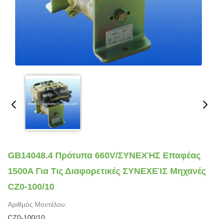
GB14048.4 Πρότυπα 660V/ΣΥΝΕΧΉΣ Επαφέας
1500A Για Τις Διαφορετικές ΣΥΝΕΧΕΊΣ Μηχανές
CZ0-100/10
Αριθμός Μοντέλου:
CZ0-100/10