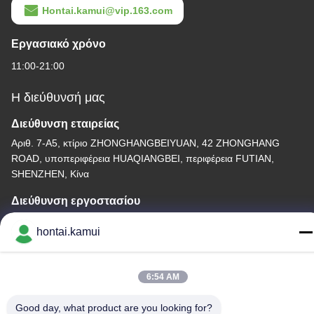
Hontai.kamui@vip.163.com
Εργασιακό χρόνο
11:00-21:00
Η διεύθυνσή μας
Διεύθυνση εταιρείας
Αριθ. 7-Α5, κτίριο ZHONGHANGBEIYUAN, 42 ZHONGHANG
ROAD, υποπεριφέρεια HUAQIANGBEI, περιφέρεια FUTIAN,
SHENZHEN, Κίνα
Διεύθυνση εργοστασίου
hontai.kamui
Τηλεφώνημα
86-755-82861683
6:54 AM
Good day, what product are you looking for?