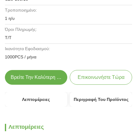
Τροποποιημένο:
1 η/υ
Όροι Πληρωμής:
T/T
Ικανότητα Εφοδιασμού:
1000PCS / μήνα
Βρείτε Την Καλύτερη Τιμή
Επικοινωνήστε Τώρα
Λεπτομέρειες
Περιγραφή Του Προϊόντος
Λεπτομέρειες