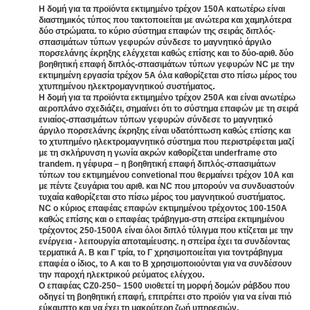
Η δομή για τα προϊόντα εκτιμημένο τρέχον 150A κατωτέρω είναι
διαστημικός τύπος που τακτοποιείται με ανώτερα και χαμηλότερα
δύο στρώματα. το κύριο σύστημα επαφών της σειράς διπλός-
σπασιμάτων τύπων γεφυρών σύνδεσε το μαγνητικό άργιλο
πορσελάνης έκρηξης ελέγχεται καθώς επίσης και το δύο-αριθ. δύο
βοηθητική επαφή διπλός-σπασιμάτων τύπων γεφυρών NC με την
εκτιμημένη εργασία τρέχον 5A όλα καθορίζεται στο πίσω μέρος του
.
χτυπημένου ηλεκτρομαγνητικού συστήματος
Η δομή για τα προϊόντα εκτιμημένο τρέχον 250A και είναι ανωτέρω
αεροπλάνο σχεδιάζει, σημαίνει ότι το σύστημα επαφών με τη σειρά
ενιαίος-σπασιμάτων τύπων γεφυρών σύνδεσε το μαγνητικό
άργιλο πορσελάνης έκρηξης είναι υδατόπτωση καθώς επίσης και
το χτυπημένο ηλεκτρομαγνητικό σύστημα που περιστρέφεται μαζί
με τη σκλήρυνση η γωνία ακρών καθορίζεται underframe στο
trandem. η γέφυρα – η βοηθητική επαφή διπλός-σπασιμάτων
τύπων του εκτιμημένου convetional που θερμαίνει τρέχον 10A και
με πέντε ζευγάρια του αριθ. και NC που μπορούν να συνδυαστούν
τυχαία καθορίζεται στο πίσω μέρος του μαγνητικού συστήματος.
NC ο κύριος επαφέας επαφών εκτιμημένου τρέχοντος 100-150A
καθώς επίσης και ο επαφέας τράβηγμα-στη σπείρα εκτιμημένου
τρέχοντος 250-1500A είναι όλοι διπλό τύλιγμα που κτίζεται με την
ενέργεια - λειτουργία αποταμίευσης. η σπείρα έχει τα συνδέοντας
τερματικά Α. Β και Γ τρία, το Γ χρησιμοποιείται για τοντράβηγμα
επαφέα ο ίδιος, το Α και το Β χρησιμοποιούνται για να συνδέσουν
.
την παροχή ηλεκτρικού ρεύματος ελέγχου
Ο επαφέας CZ0-250~ 1500 υιοθετεί τη μορφή δομών ράβδου που
οδηγεί τη βοηθητική επαφή, επιτρέπει στο προϊόν για να είναι πιό
.
εύκαμπτο και να έχει τη μακρύτερη ζωή υπηρεσιών