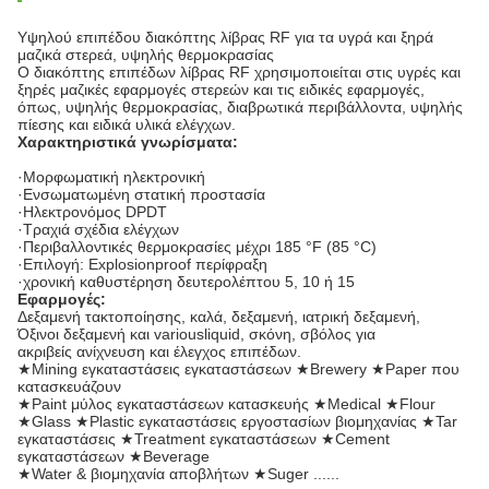
Υψηλού επιπέδου διακόπτης λίβρας RF για τα υγρά και ξηρά
μαζικά στερεά, υψηλής θερμοκρασίας
Ο διακόπτης επιπέδων λίβρας RF χρησιμοποιείται στις υγρές και
ξηρές μαζικές εφαρμογές στερεών και τις ειδικές εφαρμογές,
όπως, υψηλής θερμοκρασίας, διαβρωτικά περιβάλλοντα, υψηλής
πίεσης και ειδικά υλικά ελέγχων.
Χαρακτηριστικά γνωρίσματα:
·Μορφωματική ηλεκτρονική
·Ενσωματωμένη στατική προστασία
·Ηλεκτρονόμος DPDT
·Τραχιά σχέδια ελέγχων
·Περιβαλλοντικές θερμοκρασίες μέχρι 185 °F (85 °C)
·Επιλογή: Explosionproof περίφραξη
·χρονική καθυστέρηση δευτερολέπτου 5, 10 ή 15
Εφαρμογές:
Δεξαμενή τακτοποίησης, καλά, δεξαμενή, ιατρική δεξαμενή,
Όξινοι δεξαμενή και variousliquid, σκόνη, σβόλος για
ακριβείς ανίχνευση και έλεγχος επιπέδων.
★Mining εγκαταστάσεις εγκαταστάσεων ★Brewery ★Paper που
κατασκευάζουν
★Paint μύλος εγκαταστάσεων κατασκευής ★Medical ★Flour
★Glass ★Plastic εγκαταστάσεις εργοστασίων βιομηχανίας ★Tar
εγκαταστάσεις ★Treatment εγκαταστάσεων ★Cement
εγκαταστάσεων ★Beverage
★Water & βιομηχανία αποβλήτων ★Suger ......