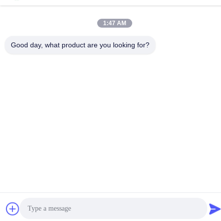
Τηλεφώνημα
86-755-82861683
1:47 AM
Good day, what product are you looking for?
Κίνα Καλή ποιότητα Ηλεκτρικός ενεργοποιητής βαλβίδων
Προμηθευτής. Πνευματικά δικαιώματα © -2026 OUTER
ELECTRONIC TECHNOLOGY (HK) LIMITED . Όλα τα δικαιώματα
Διατηρημένος.
Πολιτική απορρήτου
|
Sitemap