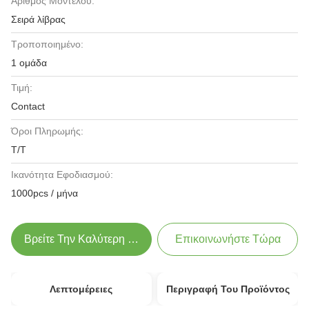
Αριθμός Μοντέλου:
Σειρά λίβρας
Τροποποιημένο:
1 ομάδα
Τιμή:
Contact
Όροι Πληρωμής:
T/T
Ικανότητα Εφοδιασμού:
1000pcs / μήνα
Βρείτε Την Καλύτερη Τιμή
Επικοινωνήστε Τώρα
Λεπτομέρειες
Περιγραφή Του Προϊόντος