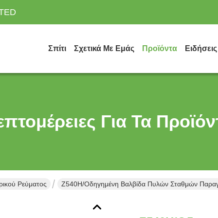
ITED
Σπίτι
Σχετικά Με Εμάς
Προϊόντα
Ειδήσεις
επτομέρειες Για Τα Προϊόν
ρικού Ρεύματος
Z540H/οδηγημένη Βαλβίδα Πυλών Σταθμών Παραγ