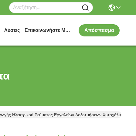
Λύσεις
Επικοινωνήστε Μαζί Μας
Απόσπασμα
τα
ωγής Ηλεκτρικού Ρεύματος Εργαλείων Λοξοτμήσεων Χυτοχάλυβα Υ P