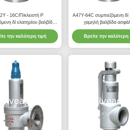
2Y - 16C/Π/κλειστή Ρ
A47Y-64C συμπιεζόμενη δί 
όμενη δί ελατηρίου βαλβίδα
χαμηλή βαλβίδα ασφάλ
ν παραγωγής ηλεκτρικού
ανελκυστήρων βαλβίδων 
/πλήρης βαλβίδα ασφάλειας
ίτε την καλύτερη τιμή
παραγωγής ηλεκτρικού ρεύ
Βρείτε την καλύτερη 
ύπων ανελκυστήρων
έναν μοχλό