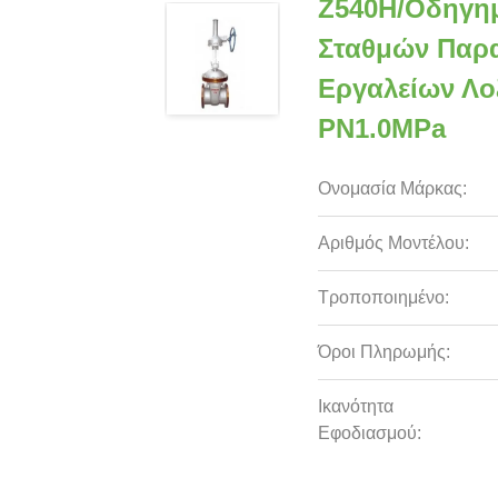
Z540H/οδηγη
Σταθμών Παρα
Εργαλείων Λο
PN1.0MPa
Ονομασία Μάρκας:
Αριθμός Μοντέλου:
Τροποποιημένο:
Όροι Πληρωμής:
Ικανότητα
Εφοδιασμού: