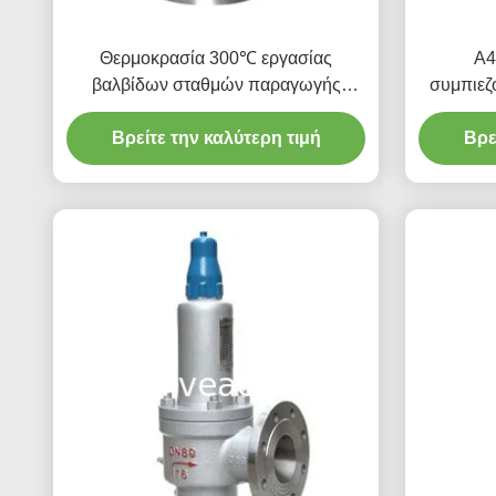
Θερμοκρασία 300℃ εργασίας
A4
βαλβίδων σταθμών παραγωγής
συμπιεζ
ηλεκτρικού ρεύματος cOem A42Y
σταθμώ
Βρείτε την καλύτερη τιμή
-64C/Π/Ρ
ρεύματος
Βρε
τ