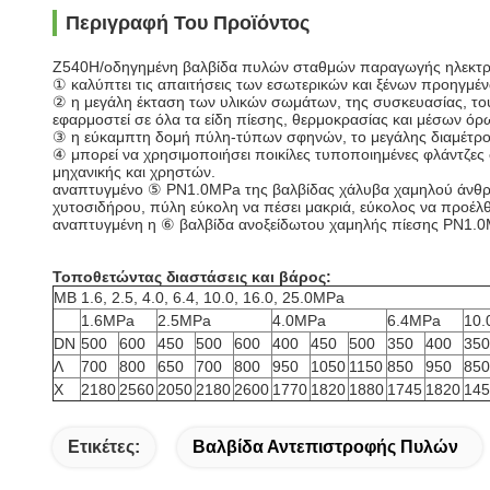
Περιγραφή Του Προϊόντος
Z540H/οδηγημένη βαλβίδα πυλών σταθμών παραγωγής ηλεκτρ
① καλύπτει τις απαιτήσεις των εσωτερικών και ξένων προηγμ
② η μεγάλη έκταση των υλικών σωμάτων, της συσκευασίας, του
εφαρμοστεί σε όλα τα είδη πίεσης, θερμοκρασίας και μέσων όρ
③ η εύκαμπτη δομή πύλη-τύπων σφηνών, το μεγάλης διαμέτρου 
④ μπορεί να χρησιμοποιήσει ποικίλες τυποποιημένες φλάντζες
μηχανικής και χρηστών.
αναπτυγμένο ⑤ PN1.0MPa της βαλβίδας χάλυβα χαμηλού άνθρακα
χυτοσιδήρου, πύλη εύκολη να πέσει μακριά, εύκολος να προέλθ
αναπτυγμένη η ⑥ βαλβίδα ανοξείδωτου χαμηλής πίεσης PN1.0MPa
Τοποθετώντας διαστάσεις και βάρος:
ΜΒ 1.6, 2.5, 4.0, 6.4, 10.0, 16.0, 25.0MPa
1.6MPa
2.5MPa
4.0MPa
6.4MPa
10
DN
500
600
450
500
600
400
450
500
350
400
350
Λ
700
800
650
700
800
950
1050
1150
850
950
850
Χ
2180
2560
2050
2180
2600
1770
1820
1880
1745
1820
145
Ετικέτες:
Βαλβίδα Αντεπιστροφής Πυλών