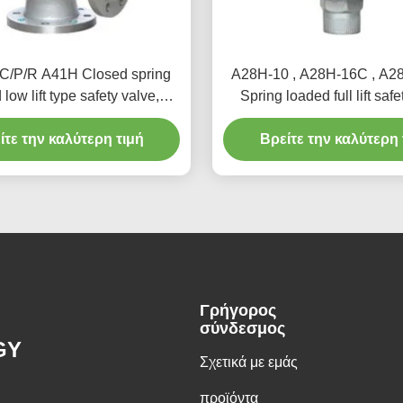
/P/R A41H Closed spring
A28H-10 , A28H-16C , A2
low lift type safety valve,
Spring loaded full lift safe
 for equipment and pipeline
witha lever（A28
ίτε την καλύτερη τιμή
Βρείτε την καλύτερη 
Γρήγορος
σύνδεσμος
GY
Σχετικά με εμάς
προϊόντα