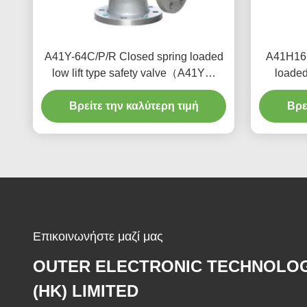
A41Y-64C/P/R Closed spring loaded
A41H16C
low lift type safety valve（A41Y）
loaded 
suitable for working temperature
suitable
Βρείτε την καλύτερη τιμή
300degree C.
Βρε
Επικοινωνήστε μαζί μας
OUTER ELECTRONIC TECHNOLO
(HK) LIMITED