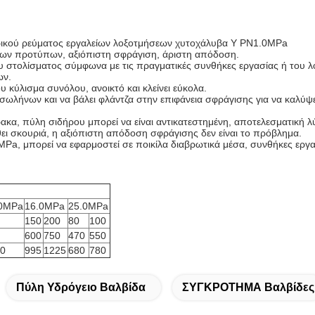
ικού ρεύματος εργαλείων λοξοτμήσεων χυτοχάλυβα Υ PN1.0MPa
ένων προτύπων, αξιόπιστη σφράγιση, άριστη απόδοση.
 στολίσματος σύμφωνα με τις πραγματικές συνθήκες εργασίας ή του λ
ων.
κύλισμα συνόλου, ανοικτό και κλείνει εύκολα.
 σωλήνων και να βάλει φλάντζα στην επιφάνεια σφράγισης για να καλύ
, πύλη σιδήρου μπορεί να είναι αντικατεστημένη, αποτελεσματική λύ
ει σκουριά, η αξιόπιστη απόδοση σφράγισης δεν είναι το πρόβλημα.
, μπορεί να εφαρμοστεί σε ποικίλα διαβρωτικά μέσα, συνθήκες εργασί
.0MPa
16.0MPa
25.0MPa
150
200
80
100
600
750
470
550
0
995
1225
680
780
Πύλη Υδρόγειο Βαλβίδα
ΣΥΓΚΡΟΤΗΜΑ Βαλβίδες