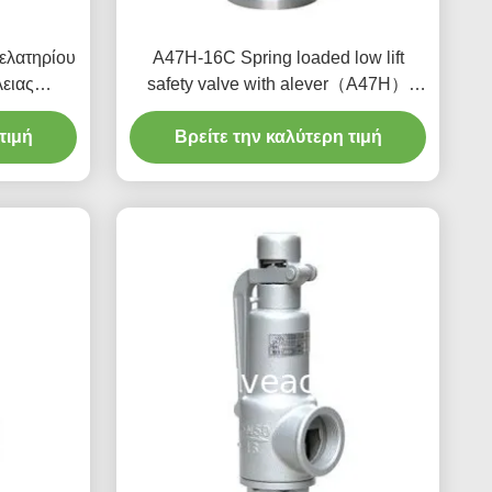
ελατηρίου
A47H-16C Spring loaded low lift
ειας
safety valve with alever（A47H）
σταθμών
suitable for equipment and piping for
ματος με
τιμή
Βρείτε την καλύτερη τιμή
steam , air