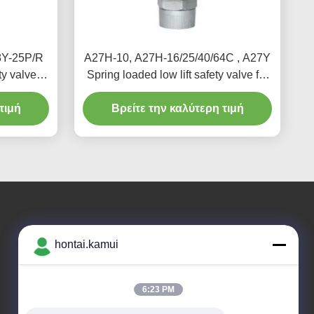
8Y-25P/R
A27H-10, A27H-16/25/40/64C , A27Y
ty valve
Spring loaded low lift safety valve for
H）
equipment and piping
τιμή
Βρείτε την καλύτερη τιμή
Η διεύθυνσή μας
hontai.kamui
Διεύθυνση εταιρείας
Αριθ. 7-Α5, κτίριο ZHONGHANGBEIYUAN, 42
6:23 PM
ZHONGHANG ROAD, υποπεριφέρεια HUAQIANGBEI,