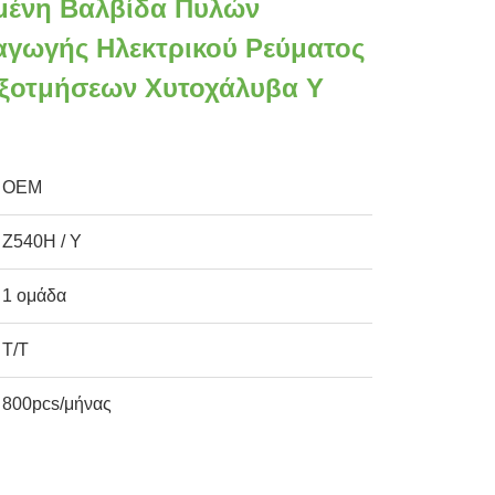
μένη Βαλβίδα Πυλών
γωγής Ηλεκτρικού Ρεύματος
ξοτμήσεων Χυτοχάλυβα Υ
OEM
Z540H / Y
1 ομάδα
T/T
800pcs/μήνας