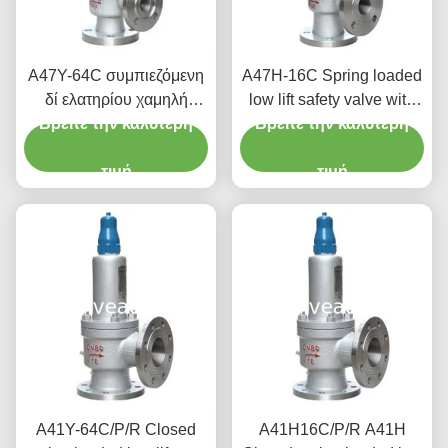
A47Y-64C συμπιεζόμενη
A47H-16C Spring loaded
δί ελατηρίου χαμηλή
low lift safety valve with
Βρείτε την καλύτερη
βαλβίδα ασφάλειας
alever（A47H）suitable
Βρείτε την καλύτερη
ανελκυστήρων βαλβίδων
for equipment and piping
σταθμών παραγωγής
τιμή
for steam , air
τιμή
ηλεκτρικού ρεύματος με
έναν μοχλό
A41Y-64C/P/R Closed
A41H16C/P/R A41H