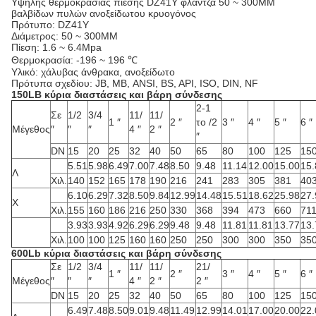
Υψηλής θερμοκρασίας πίεσης DZ41Y φλάντζα 50 ~ 300MM
βαλβίδων πυλών ανοξείδωτου κρυογόνος
Πρότυπο: DZ41Y
Διάμετρος: 50 ~ 300MM
Πίεση: 1.6 ~ 6.4Mpa
Θερμοκρασία: -196 ~ 196 ℃
Υλικό: χάλυβας άνθρακα, ανοξείδωτο
Πρότυπα σχεδίου: JB, ΜΒ, ANSI, BS, API, ISO, DIN, NF
150LB κύρια διαστάσεις και βάρη σύνδεσης
2-1
Σε
1/2
3/4
11/
11/
1 ″
2 ″
το /2
3 ″
4 ″
5 ″
6 ″
Μέγεθος
″
″
″
4 ″
2 ″
″
DN
15
20
25
32
40
50
65
80
100
125
15
5.51
5.98
6.49
7.00
7.48
8.50
9.48
11.14
12.00
15.00
15.
Λ
Χιλ.
140
152
165
178
190
216
241
283
305
381
40
6.10
6.29
7.32
8.50
9.84
12.99
14.48
15.51
18.62
25.98
27.
Χ
Χιλ.
155
160
186
216
250
330
368
394
473
660
71
3.93
3.93
4.92
6.29
6.29
9.48
9.48
11.81
11.81
13.77
13.
Χιλ.
100
100
125
160
160
250
250
300
300
350
35
600Lb κύρια διαστάσεις και βάρη σύνδεσης
Σε
1/2
3/4
11/
11/
21/
1 ″
2 ″
3 ″
4 ″
5 ″
6 ″
Μέγεθος
″
″
″
4 ″
2 ″
2 ″
DN
15
20
25
32
40
50
65
80
100
125
15
6.49
7.48
8.50
9.01
9.48
11.49
12.99
14.01
17.00
20.00
22.