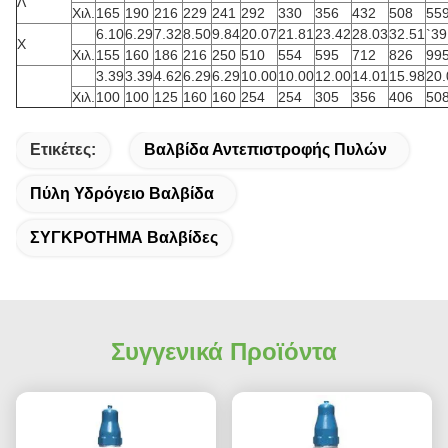
Λ
Χιλ.
165
190
216
229
241
292
330
356
432
508
55
6.10
6.29
7.32
8.50
9.84
20.07
21.81
23.42
28.03
32.51
`39
Χ
Χιλ.
155
160
186
216
250
510
554
595
712
826
99
3.39
3.39
4.62
6.29
6.29
10.00
10.00
12.00
14.01
15.98
20.
Χιλ.
100
100
125
160
160
254
254
305
356
406
50
Ετικέτες:
Βαλβίδα Αντεπιστροφής Πυλών
Πύλη Υδρόγειο Βαλβίδα
ΣΥΓΚΡΟΤΗΜΑ Βαλβίδες
Συγγενικά Προϊόντα