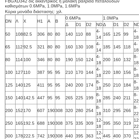
FBGXD342 δις εκκεντρικός η μαλακή βαλβίδα πεταλούδων
καθισμάτων 0.6MPa, 1.0MPa, 1.6MPa
Κύρια μονάδα διάστασης: χιλ.
0.6MPa
1.0MPa
DN
Λ
Χ
H1
Α
Β
Δ
D1
D2
ND
Δ
D1
D2
N
4-
4-
50
108
82.5
306
80
80
140
110
88
165
125
99
14
18
4-
4-
65
112
92.5
321
80
80
160
130
108
185
145
118
14
18
4-
8-
80
114
100
346
80
80
190
150
124
200
160
132
18
18
4-
8-
100
127
110
387
95
95
210
170
144
220
180
156
18
18
8-
8-
125
140
125
411
95
95
240
200
174
250
210
184
18
18
8-
8-
150
140
142.5
447
95
95
265
225
199
285
240
211
18
22
8-
8-
200
152
170
607
190
308
320
280
254
310
295
266
18
22
12-
12
250
165
192.5
688
190
308
375
335
309
395
350
319
18
22
12-
12
300
178
222.5
742
190
308
440
395
363
445
400
370