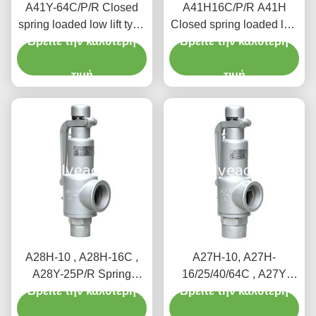
A41Y-64C/P/R Closed
A41H16C/P/R A41H
spring loaded low lift type
Closed spring loaded low
safety valve（A41Y）
Βρείτε την καλύτερη
Βρείτε την καλύτερη
lift type safety valve,
suitable for working
suitable for equipment
temperature 300degree
τιμή
and pipeline
τιμή
C.
A28H-10 , A28H-16C ,
A27H-10, A27H-
A28Y-25P/R Spring
16/25/40/64C , A27Y
loaded full lift safety valve
Βρείτε την καλύτερη
Βρείτε την καλύτερη
Spring loaded low lift
witha lever（A28H）
safety valve for