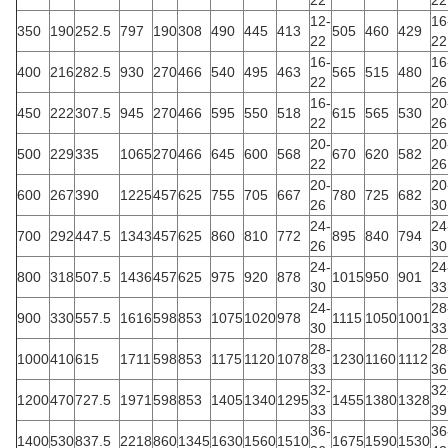
22
22
12-
16
350
190
252.5
797
190
308
490
445
413
505
460
429
22
22
16-
16
400
216
282.5
930
270
466
540
495
463
565
515
480
22
26
16-
20
450
222
307.5
945
270
466
595
550
518
615
565
530
22
26
20-
20
500
229
335
1065
270
466
645
600
568
670
620
582
22
26
20-
20
600
267
390
1225
457
625
755
705
667
780
725
682
26
30
24-
24
700
292
447.5
1343
457
625
860
810
772
895
840
794
26
30
24-
24
800
318
507.5
1436
457
625
975
920
878
1015
950
901
30
33
24-
28
900
330
557.5
1616
598
853
1075
1020
978
1115
1050
1001
30
33
28-
28
1000
410
615
1711
598
853
1175
1120
1078
1230
1160
1112
33
36
32-
32
1200
470
727.5
1971
598
853
1405
1340
1295
1455
1380
1328
33
39
36-
36
1400
530
837.5
2218
860
1345
1630
1560
1510
1675
1590
1530