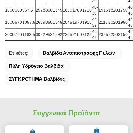
36
42
40-
40
1600
600
957.5
2578
860
1345
1830
1760
1710
1915
1820
1750
36
48
44-
44
1800
670
1057.5
2689
860
1345
2045
1970
1918
2115
2020
1950
39
48
48-
48
2000
760
1162.5
3022
952
1592
2265
2180
2125
2325
2230
2150
42
48
Ετικέτες:
Βαλβίδα Αντεπιστροφής Πυλών
Πύλη Υδρόγειο Βαλβίδα
ΣΥΓΚΡΟΤΗΜΑ Βαλβίδες
Συγγενικά Προϊόντα