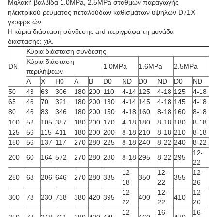
Μαλακή βαλβίδα 1.0MPa, 2.5MPa σταθμών παραγωγής
ηλεκτρικού ρεύματος πεταλούδων καθισμάτων υψηλών D71X
γκοφρετών
Η κύρια διάσταση σύνδεσης ard περιγράφει τη μονάδα
διάστασης: χιλ.
Κύρια διάσταση σύνδεσης
Κύρια διάσταση
DN
1.0MPa
1.6MPa
2.5MPa
περιλήψεων
Λ
Χ
H0
Α
Β
D0
ND
D0
ND
D0
ND
50
43
63
306
180
200
110
4-14
125
4-18
125
4-18
65
46
70
321
180
200
130
4-14
145
4-18
145
4-18
80
46
83
346
180
200
150
4-18
160
8-18
160
8-18
100
52
105
387
180
200
170
4-18
180
8-18
180
8-18
125
56
115
411
180
200
200
8-18
210
8-18
210
8-18
150
56
137
117
270
280
225
8-18
240
8-22
240
8-22
12-
200
60
164
572
270
280
280
8-18
295
8-22
295
22
12-
12-
12-
250
68
206
646
270
280
335
350
355
18
22
26
12-
12-
12-
300
78
230
738
380
420
395
400
410
22
22
26
12-
16-
16-