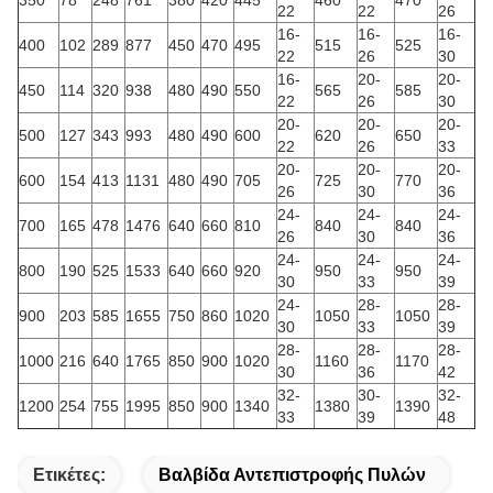
350
78
248
761
380
420
445
460
470
22
22
26
16-
16-
16-
400
102
289
877
450
470
495
515
525
22
26
30
16-
20-
20-
450
114
320
938
480
490
550
565
585
22
26
30
20-
20-
20-
500
127
343
993
480
490
600
620
650
22
26
33
20-
20-
20-
600
154
413
1131
480
490
705
725
770
26
30
36
24-
24-
24-
700
165
478
1476
640
660
810
840
840
26
30
36
24-
24-
24-
800
190
525
1533
640
660
920
950
950
30
33
39
24-
28-
28-
900
203
585
1655
750
860
1020
1050
1050
30
33
39
28-
28-
28-
1000
216
640
1765
850
900
1020
1160
1170
30
36
42
32-
30-
32-
1200
254
755
1995
850
900
1340
1380
1390
33
39
48
Ετικέτες:
Βαλβίδα Αντεπιστροφής Πυλών