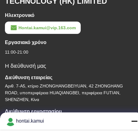
TECHNOLOGY (HK) LIMITED
Ηλεκτρονικό
Hontai.kamui@vip.163.com
Εργασιακό χρόνο
11:00-21:00
Η διεύθυνσή μας
Διεύθυνση εταιρείας
Αριθ. 7-Α5, κτίριο ZHONGHANGBEIYUAN, 42 ZHONGHANG
ROAD, υποπεριφέρεια HUAQIANGBEI, περιφέρεια FUTIAN,
SHENZHEN, Κίνα
Διεύθυνση εργοστασίου
hontai.kamui
Τηλεφώνημα
86-755-82861683