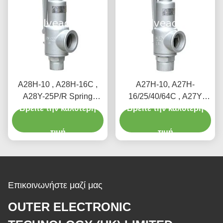
A28H-10 , A28H-16C ,
A27H-10, A27H-
A28Y-25P/R Spring
16/25/40/64C , A27Y
loaded full lift safety valve
Βρείτε την καλύτερη
Βρείτε την καλύτερη
Spring loaded low lift
witha lever（A28H）
safety valve for
τιμή
equipment and piping
τιμή
Επικοινωνήστε μαζί μας
OUTER ELECTRONIC