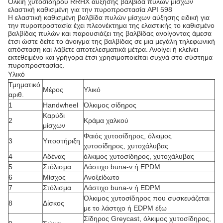
Όλκιή χυτοσιδήρου RRHX αύξησης βαλβίδα πυλών μίσχων
ελαστική καθισμένη για την πυροπροστασία API 598
Η ελαστική καθισμένη βαλβίδα πυλών μίσχων αύξησης ειδική για
την πυροπροστασία έχει πλεονέκτημα της ελαστικής το καθισμένο
βαλβίδας πυλών και παρουσιάζει της βαλβίδας ανοίγοντας άμεσα
έτσι ώστε δείτε το άνοιγμα της βαλβίδας σε μια μεγάλη τηλεφωνική
απόσταση και λάβετε αποτελεσματικά μέτρα. Ανοίγει ή κλείνει
εκτεθειμένο και γρήγορα έτσι χρησιμοποιείται συχνά στο σύστημα
πυροπροστασίας.
Υλικό
Τμηματικό
Μέρος
Υλικό
αριθ.
1
Handwheel
Όλκιμος σίδηρος
Καρύδι
2
Κράμα χαλκού
μίσχων
Φαιός χυτοσίδηρος, όλκιμος
3
Υποστήριξη
χυτοσίδηρος, χυτοχάλυβας
4
Αδένας
όλκιμος χυτοσίδηρος, χυτοχάλυβας
5
Στόλισμα
Λάστιχο buna-ν ή EPDM
6
Μίσχος
Ανοξείδωτο
7
Στόλισμα
Λάστιχο buna-ν ή EDPM
Όλκιμος χυτοσίδηρος που συσκευάζεται
8
Δίσκος
με το λάστιχο ή EDPM έξω
Σίδηρος Greycast, όλκιμος χυτοσίδηρος,