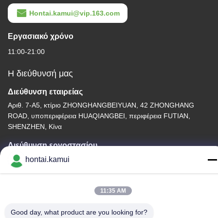
Hontai.kamui@vip.163.com
Εργασιακό χρόνο
11:00-21:00
Η διεύθυνσή μας
Διεύθυνση εταιρείας
Αριθ. 7-Α5, κτίριο ZHONGHANGBEIYUAN, 42 ZHONGHANG
ROAD, υποπεριφέρεια HUAQIANGBEI, περιφέρεια FUTIAN,
SHENZHEN, Κίνα
Διεύθυνση εργοστασίου
hontai.kamui
Τηλεφώνημα
86-755-82861683
11:35 AM
Good day, what product are you looking for?