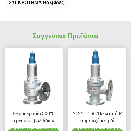
ΣΥΓΚΡΟΤΗΜΑ Βαλβίδες
Συγγενικά Προϊόντα
Θερμοκρασία 300℃
A42Y - 16C/Π/κλειστή Ρ
εργασίας βαλβίδων
συμπιεζόμενη δί
Βρείτε την καλύτερη
σταθμών παραγωγής
Βρείτε την καλύτερη
ελατηρίου βαλβίδα