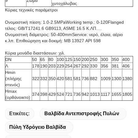
9
Σώμα
χυτοχάλυβας
Κύριες τεχνικές παράμετροι
Ονομαστική πίεση: 1.0-2.5MPaWorking temp.: 0-120Flanged
τέλος: GB/T17241.6 GB9113, ASME 16.5 Κ.ΛΠ….
Ονομαστική διάμετρος: 50-400mmService: νερό, έλαια, αέριο
κ.λπ. Επιθεώρηση και δοκιμή: ΜΒ 13927 API 598
Κύρια μονάδα διαστάσεων: χιλ.
DN
50
65
80
100
125
150
200
250
300
350
400
Λ
178
190
203
229
254
267
292
330
356
381
406
Hmin
(πλήρης
322
332
350
420
581
581
736
882
1009
1300
1380
στενός)
Hmax
374
398
429
524
721
736
942
1013
1117
1655
1805
(ορθάνοικτο)
Ετικέτες:
Βαλβίδα Αντεπιστροφής Πυλών
Πύλη Υδρόγειο Βαλβίδα