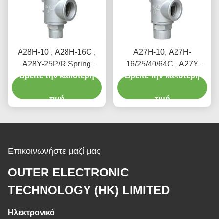
A28H-10 , A28H-16C ,
A27H-10, A27H-
A28Y-25P/R Spring
16/25/40/64C , A27Y
loaded full lift safety valve
Βρείτε την καλύτερη
Βρείτε την καλύτερη
Spring loaded low lift
witha lever（A28H）
safety valve for
τιμή
equipment and piping
τιμή
Επικοινωνήστε μαζί μας
OUTER ELECTRONIC
TECHNOLOGY (HK) LIMITED
Ηλεκτρονικό