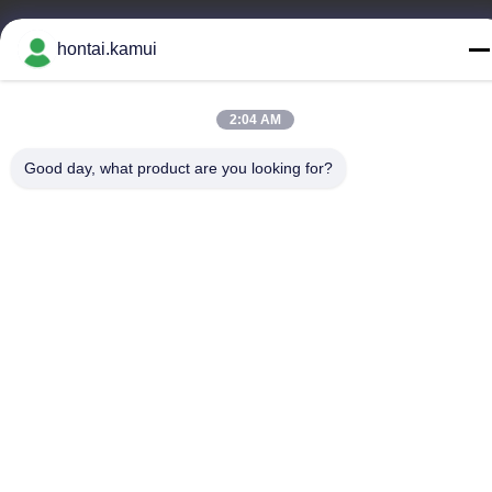
Διεύθυνση εργοστασίου
hontai.kamui
Τηλεφώνημα
86-755-82861683
2:04 AM
Good day, what product are you looking for?
Κίνα Καλή ποιότητα Ηλεκτρικός ενεργοποιητής βαλβίδων
Προμηθευτής. Πνευματικά δικαιώματα © -2026 OUTER
ELECTRONIC TECHNOLOGY (HK) LIMITED . Όλα τα δικαιώματα
Διατηρημένος.
Πολιτική απορρήτου
|
Sitemap