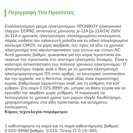
Περιγραφή Του Προϊόντος
Εναλλασσόμενο ρεύμα ηλεκτρονόμων ΧΡΟΝΙΚΟΥ ηλεκτρονικό
ελέγχου ΣΕΙΡΑΣ αντίστασης μόνωσης js-11A (js-11A/24) 250V
Js-11A ο χρονικός ηλεκτρονόμος ολοκληρωμένου κυκλώματος
σειράς υιοθετεί τον ταλαντωτή χαλαζία και το ειδικό ολοκληρωμένο
κύκλωμα CMOS, τα μέρη ακρίβειάς του προς τα εδώ το χρονικό
ηλεκτρονόμο από electornaenetism των τύπων και τύπων RC.
Αυτό χρονικός βαθμός quarantee για την κύρια προστασία και
reserue την προστασία στο σύστημα ηλεκτρικής δύναμης. Είναι η
καλύτερη αντικατάσταση του παλαιού χρονικού ηλεκτρονόμου. Ο
ηλεκτρονόμος σειράς είναι ο ίδιος με το χρονικό ηλεκτρονόμο
ηλεκτρομαγνητισμού DS στον αριθμό, το εσωτερικό commection
και την εργασία, και η θέτοντας σειρά αξίας είναι περισσότερη
ευρεία, βαθμολογεί περισσότερο snall, και τη ρύθμιση πιό κατ'
ευθείαν. Στη σειρά 0.02S-999H yts, μπορεί να θέσει τυχαία και να
εγγυηθεί την ακρίβεια χωρίς ρύθμιση. Η παραγωγή να
λειτουργήσει το χρονικό χρόνο των μερών έλεγξε διευθετήσιμο,
χρησιμοποιημένος στα είδη προστασίας και αυτόματου
κυκλώματος.
Κύριες τεχνολογία-παράμετροι
1 καθυστερήστε τη σειρά και τη σειρά καθυστέρησης βαθμού:
0.02S~999M βαθμός: 0.01S. Τύπος Π: 0.1S~30S.