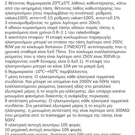
2 θέτοντας θερμοκρασία 20℃±5℃ λάθους καθυστέρησης, κάτω
από την εκτιμημένη τάση, θέτοντας λάθος καθυστέρησης του
ηλεκτρονόμου (που περιλαμβάνει τη συνέπεια): ρύθμιση
value≤100S, error<+0.1S ρύθμιση value>100S, error<±0.1%.
3 επαναρυθμίζοντας το χρόνο λιγότερο από 20mS.
4 αδειών κυμαινόμενη σειρά τάσης αδειών σειράς τάσης η
κυμαινόμενη είναι χρόνοι 0.8~1.1 του ratedvoltage.
5 ικανότητα επαφών: Η επαφή κυκλωμάτων παραγωγής
ηλεκτρονόμων μπορεί να σπάσει την τάση λιγότερο από 250V,
80W για το κύκλωμα δαπανών ΣΥΝΕΧΟΥΣ αυτεπαγωγής που η
χρονική σταθερά είναι 5±0.75ms. Στο κύκλωμα εναλλασσόμενου
ρεύματος που η τάση είναι λιγότερο από 250V είναι 300VA (ο
παράγοντας cosΦ δύναμης είναι 0.4±0.1). Η επαφή του
ηλεκτρονόμου μπορεί να κάνει 10A για τα μακρά ζωή.
6 θερμοκρασία -10℃~+50℃ περιβάλλοντος
7 μέση ένταση: Ο ηλεκτρονόμος κάθε ηλεκτρικά τερματικά
συνδέεται. Και μπορεί να υπομείνει ένα 2000V και 50Hz τάση
εναλλασσόμενου ρεύματος (εικονική αξία) στο μεταλλικό
εξωτερικό μέρος ή το κοχύλι μη-ηλέκτρισης. Δεν υπάρχει κανένα
μονωμένο φαινόμενο διακοπής ή ανάφλεξης πυρκαγιάς.
8 αντίσταση μόνωσης: Ο ηλεκτρονόμος κάθε ηλεκτρικά τερματικά
συνδέεται. Στο μεταλλικό εξωτερικό μέρος ή το κοχύλι μη-
ηλέκτρισης, η μονωμένη αντίστασή της είναι λιγότερο από 300MΩ
που μετριέται από το tramegger με το άνοιγμα της τάσης είναι
500V.
9 ηλεκτρική αντοχή ανωτέρω 105 φορές.
10 μηχανική αντοχή ανωτέρω 106 φορές.
11 κατανάλωση ισχύος: Λιγότερο από 5W υπό τον όρο τάσης