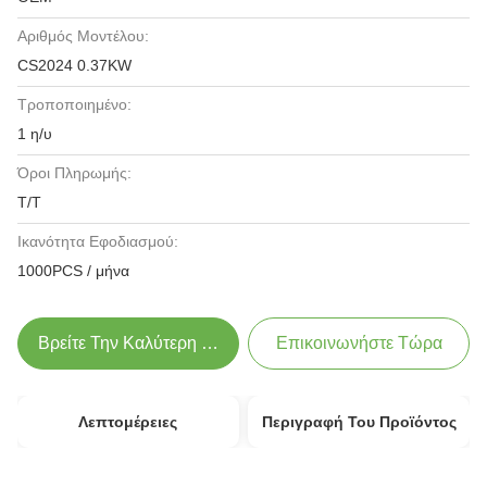
Αριθμός Μοντέλου:
CS2024 0.37KW
Τροποποιημένο:
1 η/υ
Όροι Πληρωμής:
T/T
Ικανότητα Εφοδιασμού:
1000PCS / μήνα
Βρείτε Την Καλύτερη Τιμή
Επικοινωνήστε Τώρα
Λεπτομέρειες
Περιγραφή Του Προϊόντος