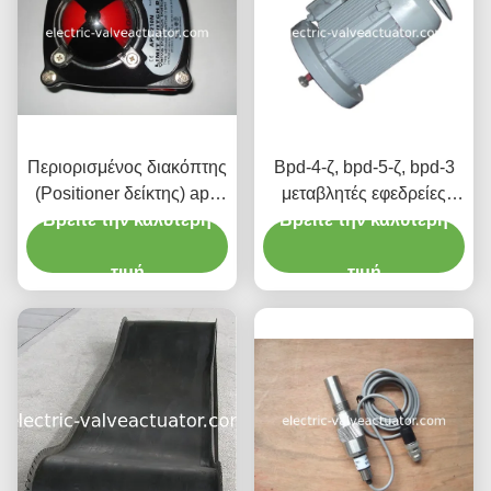
Περιορισμένος διακόπτης
Bpd-4-ζ, bpd-5-ζ, bpd-3
(Positioner δείκτης) apl-
μεταβλητές εφεδρείες
Βρείτε την καλύτερη
210N
Βρείτε την καλύτερη
τροφοδοτών άνθρακα
μηχανών συχνότητας
τιμή
τιμή