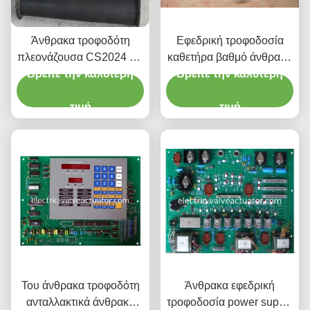
Άνθρακα τροφοδότη
Εφεδρική τροφοδοσία
πλεονάζουσα CS2024 και
καθετήρα βαθμό άνθρακα
Βρείτε την καλύτερη
9424 ειδικές άνθρακα
για 9224 / CS2024 του
Βρείτε την καλύτερη
τροφοδότη ζώνη για
άνθρακα τροφοδοσία,
ηλεκτρονική ζύγισης τύπο
τιμή
CS19900, C19900,
τιμή
CS8406
Του άνθρακα τροφοδότη
Άνθρακα εφεδρική
ανταλλακτικά άνθρακα
τροφοδοσία power supply