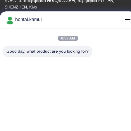
ROAD, υποπεριφέρεια HUAQIANGBEI, περιφέρεια FUTIAN,
SHENZHEN, Κίνα
Διεύθυνση εργοστασίου
hontai.kamui
Τηλεφώνημα
6:53 AM
86-755-82861683
Good day, what product are you looking for?
Κίνα Καλή ποιότητα Ηλεκτρικός ενεργοποιητής βαλβίδων
Προμηθευτής. Πνευματικά δικαιώματα © -2026 OUTER
ELECTRONIC TECHNOLOGY (HK) LIMITED . Όλα τα δικαιώματα
Διατηρημένος.
Πολιτική απορρήτου
|
Sitemap