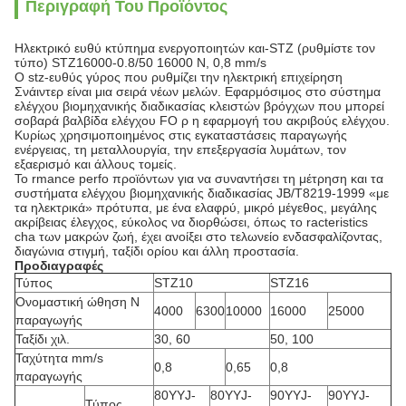
Περιγραφή Του Προϊόντος
Ηλεκτρικό ευθύ κτύπημα ενεργοποιητών και-STZ (ρυθμίστε τον
τύπο) STZ16000-0.8/50 16000 Ν, 0,8 mm/s
Ο stz-ευθύς γύρος που ρυθμίζει την ηλεκτρική επιχείρηση
Σνάιντερ είναι μια σειρά νέων μελών. Εφαρμόσιμος στο σύστημα
ελέγχου βιομηχανικής διαδικασίας κλειστών βρόγχων που μπορεί
σοβαρά βαλβίδα ελέγχου FO ρ η εφαρμογή του ακριβούς ελέγχου.
Κυρίως χρησιμοποιημένος στις εγκαταστάσεις παραγωγής
ενέργειας, τη μεταλλουργία, την επεξεργασία λυμάτων, τον
εξαερισμό και άλλους τομείς.
Το rmance perfo προϊόντων για να συναντήσει τη μέτρηση και τα
συστήματα ελέγχου βιομηχανικής διαδικασίας JB/T8219-1999 «με
τα ηλεκτρικά» πρότυπα, με ένα ελαφρύ, μικρό μέγεθος, μεγάλης
ακρίβειας έλεγχος, εύκολος να διορθώσει, όπως το racteristics
cha των μακρών ζωή, έχει ανοίξει στο τελωνείο ενδασφαλίζοντας,
διαγώνια στιγμή, ταξίδι ορίου και άλλη προστασία.
Προδιαγραφές
Τύπος
STZ10
STZ16
Ονομαστική ώθηση Ν
4000
6300
10000
16000
25000
παραγωγής
Ταξίδι χιλ.
30, 60
50, 100
Ταχύτητα mm/s
0,8
0,65
0,8
παραγωγής
80YYJ-
80YYJ-
90YYJ-
90YYJ-
Τύπος