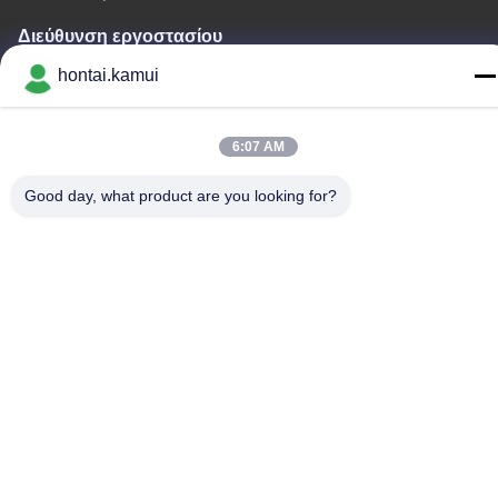
Διεύθυνση εργοστασίου
hontai.kamui
Τηλεφώνημα
86-755-82861683
6:07 AM
Good day, what product are you looking for?
Κίνα Καλή ποιότητα Ηλεκτρικός ενεργοποιητής βαλβίδων
Προμηθευτής. Πνευματικά δικαιώματα © -2026 OUTER
ELECTRONIC TECHNOLOGY (HK) LIMITED . Όλα τα δικαιώματα
Διατηρημένος.
Πολιτική απορρήτου
|
Sitemap