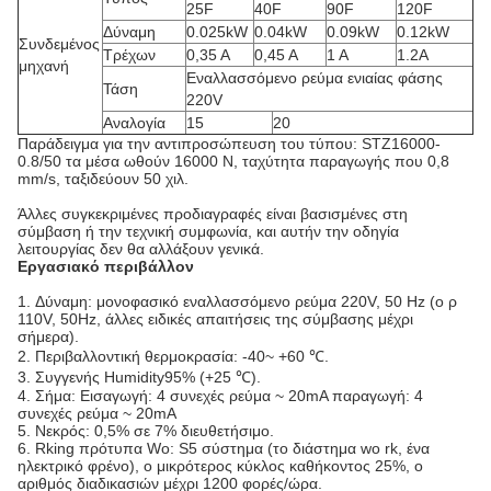
25F
40F
90F
120F
Δύναμη
0.025kW
0.04kW
0.09kW
0.12kW
Συνδεμένος
Τρέχων
0,35 Α
0,45 Α
1 Α
1.2A
μηχανή
Εναλλασσόμενο ρεύμα ενιαίας φάσης
Τάση
220V
Αναλογία
15
20
Παράδειγμα για την αντιπροσώπευση του τύπου: STZ16000-
0.8/50 τα μέσα ωθούν 16000 Ν, ταχύτητα παραγωγής που 0,8
mm/s, ταξιδεύουν 50 χιλ.
Άλλες συγκεκριμένες προδιαγραφές είναι βασισμένες στη
σύμβαση ή την τεχνική συμφωνία, και αυτήν την οδηγία
λειτουργίας δεν θα αλλάξουν γενικά.
Εργασιακό περιβάλλον
1.
Δύναμη: μονοφασικό εναλλασσόμενο ρεύμα 220V, 50 Hz (ο ρ
110V, 50Hz, άλλες ειδικές απαιτήσεις της σύμβασης μέχρι
σήμερα).
2.
Περιβαλλοντική θερμοκρασία: -40~ +60 ℃.
3.
Συγγενής Humidity95% (+25 ℃).
4.
Σήμα: Εισαγωγή: 4 συνεχές ρεύμα ~ 20mA παραγωγή: 4
συνεχές ρεύμα ~ 20mA
5.
Νεκρός: 0,5% σε 7% διευθετήσιμο.
6.
Rking πρότυπα Wo: S5 σύστημα (το διάστημα wo rk, ένα
ηλεκτρικό φρένο), ο μικρότερος κύκλος καθήκοντος 25%, ο
αριθμός διαδικασιών μέχρι 1200 φορές/ώρα.