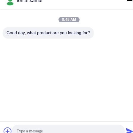
hontai.kamui
Τηλεφώνημα
86-755-82861683
8:45 AM
Good day, what product are you looking for?
Κίνα Καλή ποιότητα Ηλεκτρικός ενεργοποιητής βαλβίδων
Προμηθευτής. Πνευματικά δικαιώματα © -2026 OUTER
ELECTRONIC TECHNOLOGY (HK) LIMITED . Όλα τα δικαιώματα
Διατηρημένος.
Πολιτική απορρήτου
|
Sitemap