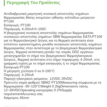
Περιγραφή Του Προϊόντος
Αντιδιαβρωτική μαγνητική συσκευή αποστολής σημάτων
θερμοκρασίας θέσης κουμπιών ώθησης ισόπεδων μετρητών
PT100
Εισαγωγή: PT100
Παραγωγή, 4-20mA 0~100C
Η βιομηχανική συσκευή αποστολής σημάτων θερμοκρασίας
συσκευών αποστολής σημάτων SBW θερμοκρασίας Ε&ΤΑ PT100
για το θερμοηλεκτρικό ζεύγος και τη θερμική αντίσταση είναι
επίτόπου εγκατεστημένη μονάδα συσκευών αποστολής σημάτων
θερμοκρασίας στην αντιστοιχία με το βιομηχανικό θερμοηλεκτρικό
ζεύγος, θερμική αντίσταση μεταξύ της σειράς DDZ οργάνων.
μετασχηματίζει το σήμα του βιομηχανικού θερμοηλεκτρικού
ζεύγους, θερμική αντίσταση στο σήμα παραγωγής 4-20mA, στη
γραμμική σχέση με το σήμα εισαγωγής ή το σήμα θερμοκρασίας.
Εισαγωγή PT100
Η μέτρηση χτύπησε 0 σε 0-100°C
Παραγωγή: 4-20mA
Παροχή ηλεκτρικού ρεύματος: 12VDC-35VDC
Πρότυπη σειρά αριθμού SBWZ PT100Measuring σύμφωνα με τη
θερμοκρασία -30~120°CWeight 0.2kgDimensions τάσης
12~36VDCOperating κατηγορίας 0.2%Supply
requirementAccuracy σας
διάμετρος 45mm