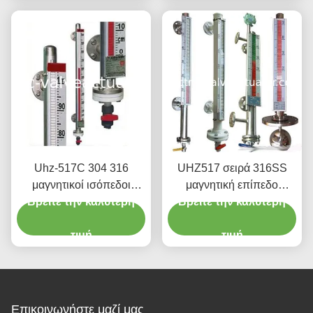
Uhz-517C 304 316
UHZ517 σειρά 316SS
μαγνητικοί ισόπεδοι
μαγνητική επίπεδο
Βρείτε την καλύτερη
μετρητές
Βρείτε την καλύτερη
περιτυπώματα
αντιδιαβρωτική τύπου
τιμή
χωρίς Blind περιοχή
τιμή
Επικοινωνήστε μαζί μας