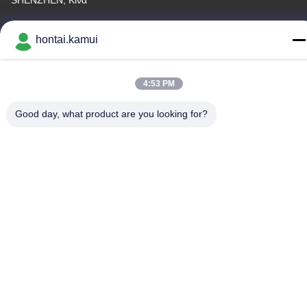
SHENZHEN, Κίνα
Διεύθυνση εργοστασίου
hontai.kamui
Τηλεφώνημα
86-755-82861683
4:53 PM
Good day, what product are you looking for?
Κίνα Καλή ποιότητα Ηλεκτρικός ενεργοποιητής βαλβίδων
Προμηθευτής. Πνευματικά δικαιώματα © -2026 OUTER
ELECTRONIC TECHNOLOGY (HK) LIMITED . Όλα τα δικαιώματα
Διατηρημένος.
Πολιτική απορρήτου
|
Sitemap