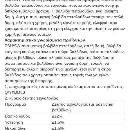
βαλβίδα πεταλούδων και εργαλείο, πνευματικός ενεργοποιητής
διπλός-εμβόλων βράχου. Η βαλβίδα πεταλούδων είναι ανοικτή
δομή. Αυτή η πνευματική βαλβίδα πεταλούδων περιέχει την απλή
δομή, αξιόπιστη χρήση, μεγάλη ικανότητα ροής, ελαφριά, που
χρησιμοποιείται κυρίως στη ροή ελέγχου και την πίεση των μέσων
χαμηλής πιέσεως τομέων
Χαρακτηριστικά γνωρίσματα προϊόντων
ZSH/SW πνευματική βαλβίδα πεταλούδων, απλή δομή, βαλβίδα
φιαγμένη κυρίως επάνω από σώμα βαλβίδων, πιάτο πεταλούδων,
μίσχος βαλβίδων, υλικό πληρώσεως μεταξύ της βαλβίδας το
σώμα πιάτων και βαλβίδων είναι ανοικτή δομή, εύκολη να
διατηρήσει, αλλά η διαρροή είναι μεγάλη, έτσι αυτή η σειρά
βαλβίδας που χρησιμοποιείται στους τομείς των χαμηλών
απαιτήσεων της διαρροής
1, επιχειρηματικός τυποποιημένος κώδικας αυτού του προϊόντος:
Q/YXBM80
2, κύριος δείκτης τεχνολογίας
Πρόγραμμα
Δείκτης τεχνολογίας (με positioner
βαλβίδων)
Βασικό λάθος
≤±2%
Υστέρηση
≤1.5%
Νεκρή ζώνη
≤1.5%