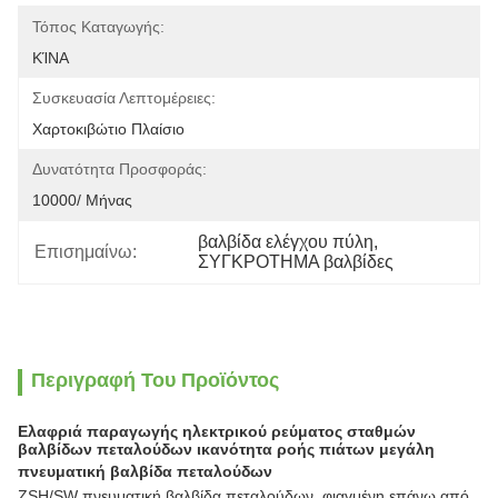
Τόπος Καταγωγής:
ΚΊΝΑ
Συσκευασία Λεπτομέρειες:
Χαρτοκιβώτιο Πλαίσιο
Δυνατότητα Προσφοράς:
10000/ Μήνας
βαλβίδα ελέγχου πύλη
, 
Επισημαίνω:
ΣΥΓΚΡΟΤΗΜΑ βαλβίδες
Περιγραφή Του Προϊόντος
Ελαφριά παραγωγής ηλεκτρικού ρεύματος σταθμών
βαλβίδων πεταλούδων ικανότητα ροής πιάτων μεγάλη
πνευματική βαλβίδα πεταλούδων
ZSH/SW πνευματική βαλβίδα πεταλούδων, φιαγμένη επάνω από