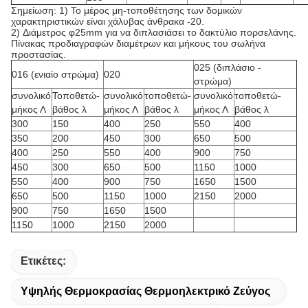
Σημείωση: 1) Το μέρος μη-τοποθέτησης των δομικών
χαρακτηριστικών είναι χάλυβας άνθρακα -20.
2)
Διάμετρος φ25mm για να διπλασιάσει το δακτύλιο πορσελάνης.
Πίνακας προδιαγραφών διαμέτρων και μήκους του σωλήνα
προστασίας.
025 (διπλάσιο -
016 (ενιαίο στρώμα)
020
στρώμα)
συνολικό
Τοποθετώ-
συνολικό
τοποθετώ-
συνολικό
τοποθετώ-
μήκος Λ
βάθος λ
μήκος Λ
βάθος λ
μήκος Λ
βάθος λ
300
150
400
250
550
400
350
200
450
300
650
500
400
250
550
400
900
750
450
300
650
500
1150
1000
550
400
900
750
1650
1500
650
500
1150
1000
2150
2000
900
750
1650
1500
1150
1000
2150
2000
Ετικέτες:
Υψηλής Θερμοκρασίας Θερμοηλεκτρικό Ζεύγος