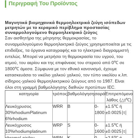
Περιγραφή Του Προϊόντος
Μαγνητικά βιομηχανικά θερμοηλεκτρικά ζεύγη ισόπεδων
μετρητών με το κεραμικό περίβλημα προστασίας
συναρμολογούμενο θερμοηλεκτρικό ζεύγος
Σαν αισθητήρα της μέτρησης θερμοκρασίας, το
συναρμολογούμενο θερμοηλεκτρικό ζεύγος χρησιμοποιείται με τις
επιδείξεις, τα όργανα καταγραφής και το ηλεκτρικό διαγραμμιστή
εντελώς. Μπορεί να μετρήσει τη θερμοκρασία του υγρού, του
ατμού, του αερίου και της επιφάνειας του στερεού από 0℃ σε
1800℃ άμεσα. Σύμφωνα με τον εθνικό κανονισμό, έχουμε
κατασκευάσει το νικέλιο χαλκού χαλκού, τον τύπο νικελίου κ.λπ.
σίδηρος-χαλκού θερμοηλεκτρικού ζεύγους από το 1987. Είναι
όλοι στη γραμμή βαθμολόγησης διεθνών προτύπων IEC.
κατηγορία
τρόπος
βαθμολόγηση
σειρά
Επιτρεπόμενο
λάθος (△t℃)
Λευκόχρυσος
WRR
Β
0-
±1.5℃ ή
30%rhodiumPlatinum
1800
±0.0025∣t∣
6%rhodium
Λευκόχρυσος
WRP
S
0-
±1.5℃ ή
10%rhodiumplatinum
1600
±0.0025∣t∣
chromel-nisiloy
WRN
Κ
0-
±2.5℃ ή