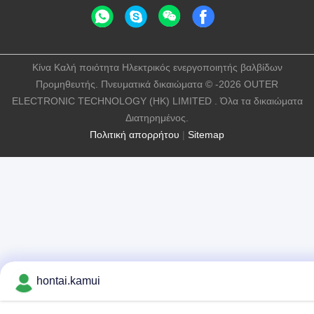
Κίνα Καλή ποιότητα Ηλεκτρικός ενεργοποιητής βαλβίδων
Προμηθευτής. Πνευματικά δικαιώματα © -2026 OUTER
ELECTRONIC TECHNOLOGY (HK) LIMITED . Όλα τα δικαιώματα
Διατηρημένος.
Πολιτική απορρήτου
|
Sitemap
hontai.kamui