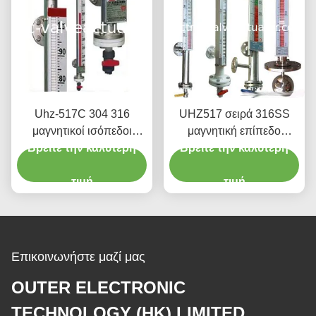
Uhz-517C 304 316
UHZ517 σειρά 316SS
μαγνητικοί ισόπεδοι
μαγνητική επίπεδο
Βρείτε την καλύτερη
μετρητές
Βρείτε την καλύτερη
περιτυπώματα
αντιδιαβρωτική τύπου
τιμή
χωρίς Blind περιοχή
τιμή
Επικοινωνήστε μαζί μας
OUTER ELECTRONIC
TECHNOLOGY (HK) LIMITED