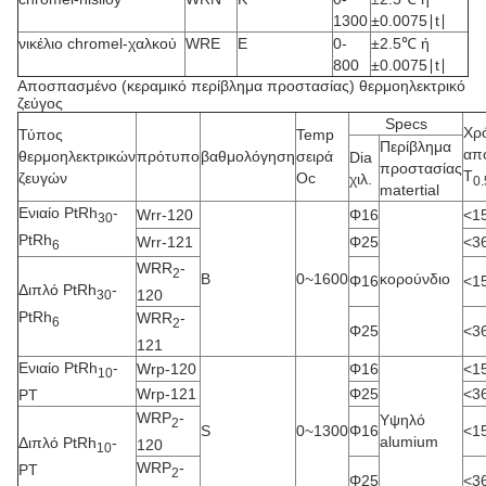
1300
±0.0075∣t∣
νικέλιο chromel-χαλκού
WRE
Ε
0-
±2.5℃ ή
800
±0.0075∣t∣
Αποσπασμένο (κεραμικό περίβλημα προστασίας) θερμοηλεκτρικό
ζεύγος
Specs
Χρ
Τύπος
Temp
Περίβλημα
απ
θερμοηλεκτρικών
πρότυπο
βαθμολόγηση
σειρά
Dia
προστασίας
Τ
ζευγών
Oc
χιλ.
0.
matertial
Ενιαίο PtRh
-
Wrr-120
Φ16
<1
30
PtRh
Wrr-121
Φ25
<3
6
WRR
-
2
Β
0~1600
κορούνδιο
Φ16
<1
Διπλό PtRh
-
120
30
PtRh
WRR
-
6
2
Φ25
<3
121
Ενιαίο PtRh
-
Wrp-120
Φ16
<1
10
Wrp-121
Φ25
<3
PT
WRP
-
Υψηλό
2
S
0~1300
Φ16
<1
alumium
Διπλό PtRh
-
120
10
WRP
-
PT
2
Φ25
<3