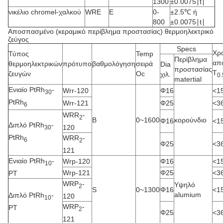
1300
±0.0075∣t∣
νικέλιο chromel-χαλκού
WRE
Ε
0-
±2.5℃ ή
800
±0.0075∣t∣
Αποσπασμένο (κεραμικό περίβλημα προστασίας) θερμοηλεκτρικό
ζεύγος
Specs
Χρ
Τύπος
Temp
Περίβλημα
απ
θερμοηλεκτρικών
πρότυπο
βαθμολόγηση
σειρά
Dia
προστασίας
Τ
ζευγών
Oc
χιλ.
0.
matertial
Ενιαίο PtRh
-
Wrr-120
Φ16
<1
30
PtRh
Wrr-121
Φ25
<3
6
WRR
-
2
Β
0~1600
κορούνδιο
Φ16
<1
Διπλό PtRh
-
120
30
PtRh
WRR
-
6
2
Φ25
<3
121
Ενιαίο PtRh
-
Wrp-120
Φ16
<1
10
Wrp-121
Φ25
<3
PT
WRP
-
Υψηλό
2
S
0~1300
Φ16
<1
alumium
Διπλό PtRh
-
120
10
WRP
-
PT
2
Φ25
<3
121