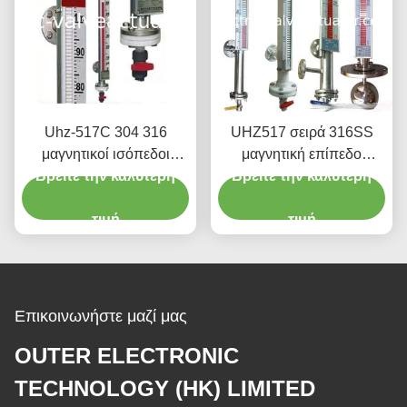
Uhz-517C 304 316
UHZ517 σειρά 316SS
μαγνητικοί ισόπεδοι
μαγνητική επίπεδο
Βρείτε την καλύτερη
μετρητές
Βρείτε την καλύτερη
περιτυπώματα
αντιδιαβρωτική τύπου
τιμή
χωρίς Blind περιοχή
τιμή
Επικοινωνήστε μαζί μας
OUTER ELECTRONIC
TECHNOLOGY (HK) LIMITED