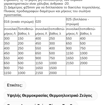
χαρακτηριστικών είναι χάλυβας άνθρακα -20.
2)
Διάμετρος φ25mm για να διπλασιάσει το δακτύλιο πορσελάνης.
Πίνακας προδιαγραφών διαμέτρων και μήκους του σωλήνα
προστασίας.
025 (διπλάσιο -
016 (ενιαίο στρώμα)
020
στρώμα)
συνολικό
Τοποθετώ-
συνολικό
τοποθετώ-
συνολικό
τοποθετώ-
μήκος Λ
βάθος λ
μήκος Λ
βάθος λ
μήκος Λ
βάθος λ
300
150
400
250
550
400
350
200
450
300
650
500
400
250
550
400
900
750
450
300
650
500
1150
1000
550
400
900
750
1650
1500
650
500
1150
1000
2150
2000
900
750
1650
1500
1150
1000
2150
2000
Ετικέτες:
Υψηλής Θερμοκρασίας Θερμοηλεκτρικό Ζεύγος