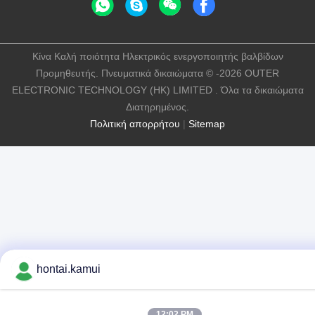
Κίνα Καλή ποιότητα Ηλεκτρικός ενεργοποιητής βαλβίδων
Προμηθευτής. Πνευματικά δικαιώματα © -2026 OUTER
ELECTRONIC TECHNOLOGY (HK) LIMITED . Όλα τα δικαιώματα
Διατηρημένος.
Πολιτική απορρήτου
|
Sitemap
hontai.kamui
12:02 PM