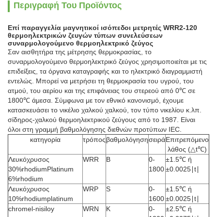
Περιγραφή Του Προϊόντος
Επί παραγγελία μαγνητικοί ισόπεδοι μετρητές WRR2-120
θερμοηλεκτρικών ζευγών τύπων συνελεύσεων
συναρμολογούμενο θερμοηλεκτρικό ζεύγος
Σαν αισθητήρα της μέτρησης θερμοκρασίας, το
συναρμολογούμενο θερμοηλεκτρικό ζεύγος χρησιμοποιείται με τις
επιδείξεις, τα όργανα καταγραφής και το ηλεκτρικό διαγραμμιστή
εντελώς. Μπορεί να μετρήσει τη θερμοκρασία του υγρού, του
ατμού, του αερίου και της επιφάνειας του στερεού από 0℃ σε
1800℃ άμεσα. Σύμφωνα με τον εθνικό κανονισμό, έχουμε
κατασκευάσει το νικέλιο χαλκού χαλκού, τον τύπο νικελίου κ.λπ.
σίδηρος-χαλκού θερμοηλεκτρικού ζεύγους από το 1987. Είναι
όλοι στη γραμμή βαθμολόγησης διεθνών προτύπων IEC.
κατηγορία
τρόπος
βαθμολόγηση
σειρά
Επιτρεπόμενο
λάθος (△t℃)
Λευκόχρυσος
WRR
Β
0-
±1.5℃ ή
30%rhodiumPlatinum
1800
±0.0025∣t∣
6%rhodium
Λευκόχρυσος
WRP
S
0-
±1.5℃ ή
10%rhodiumplatinum
1600
±0.0025∣t∣
chromel-nisiloy
WRN
Κ
0-
±2.5℃ ή