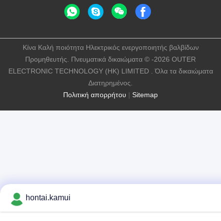
Κίνα Καλή ποιότητα Ηλεκτρικός ενεργοποιητής βαλβίδων
Προμηθευτής. Πνευματικά δικαιώματα © -2026 OUTER
ELECTRONIC TECHNOLOGY (HK) LIMITED . Όλα τα δικαιώματα
Διατηρημένος.
Πολιτική απορρήτου
|
Sitemap
hontai.kamui