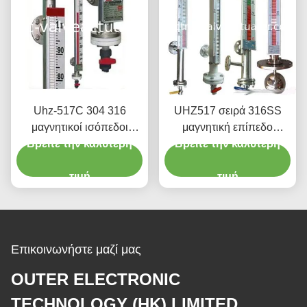
Uhz-517C 304 316
UHZ517 σειρά 316SS
μαγνητικοί ισόπεδοι
μαγνητική επίπεδο
Βρείτε την καλύτερη
μετρητές
Βρείτε την καλύτερη
περιτυπώματα
αντιδιαβρωτική τύπου
τιμή
χωρίς Blind περιοχή
τιμή
Επικοινωνήστε μαζί μας
OUTER ELECTRONIC
TECHNOLOGY (HK) LIMITED