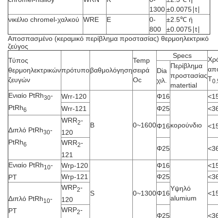
1300
±0.0075∣t∣
νικέλιο chromel-χαλκού
WRE
Ε
0-
±2.5℃ ή
800
±0.0075∣t∣
Αποσπασμένο (κεραμικό περίβλημα προστασίας) θερμοηλεκτρικό
ζεύγος
Specs
Χρ
Τύπος
Temp
Περίβλημα
απ
θερμοηλεκτρικών
πρότυπο
βαθμολόγηση
σειρά
Dia
προστασίας
Τ
ζευγών
Oc
χιλ.
0.
matertial
Ενιαίο PtRh
-
Wrr-120
Φ16
<1
30
PtRh
Wrr-121
Φ25
<3
6
WRR
-
2
Β
0~1600
κορούνδιο
Φ16
<1
Διπλό PtRh
-
120
30
PtRh
WRR
-
6
2
Φ25
<3
121
Ενιαίο PtRh
-
Wrp-120
Φ16
<1
10
Wrp-121
Φ25
<3
PT
WRP
-
Υψηλό
2
S
0~1300
Φ16
<1
alumium
Διπλό PtRh
-
120
10
WRP
-
PT
2
Φ25
<3