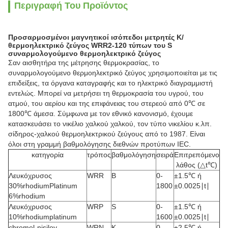
Περιγραφή Του Προϊόντος
Προσαρμοσμένοι μαγνητικοί ισόπεδοι μετρητές Κ/
θερμοηλεκτρικό ζεύγος WRR2-120 τύπων του S
συναρμολογούμενο θερμοηλεκτρικό ζεύγος
Σαν αισθητήρα της μέτρησης θερμοκρασίας, το
συναρμολογούμενο θερμοηλεκτρικό ζεύγος χρησιμοποιείται με τις
επιδείξεις, τα όργανα καταγραφής και το ηλεκτρικό διαγραμμιστή
εντελώς. Μπορεί να μετρήσει τη θερμοκρασία του υγρού, του
ατμού, του αερίου και της επιφάνειας του στερεού από 0℃ σε
1800℃ άμεσα. Σύμφωνα με τον εθνικό κανονισμό, έχουμε
κατασκευάσει το νικέλιο χαλκού χαλκού, τον τύπο νικελίου κ.λπ.
σίδηρος-χαλκού θερμοηλεκτρικού ζεύγους από το 1987. Είναι
όλοι στη γραμμή βαθμολόγησης διεθνών προτύπων IEC.
κατηγορία
τρόπος
βαθμολόγηση
σειρά
Επιτρεπόμενο
λάθος (△t℃)
Λευκόχρυσος
WRR
Β
0-
±1.5℃ ή
30%rhodiumPlatinum
1800
±0.0025∣t∣
6%rhodium
Λευκόχρυσος
WRP
S
0-
±1.5℃ ή
10%rhodiumplatinum
1600
±0.0025∣t∣
chromel-nisiloy
WRN
Κ
0-
±2.5℃ ή