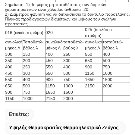
Σημείωση: 1) Το μέρος μη-τοποθέτησης των δομικών
χαρακτηριστικών είναι χάλυβας άνθρακα -20.
2)
Διάμετρος φ25mm για να διπλασιάσει το δακτύλιο πορσελάνης.
Πίνακας προδιαγραφών διαμέτρων και μήκους του σωλήνα
προστασίας.
025 (διπλάσιο -
016 (ενιαίο στρώμα)
020
στρώμα)
συνολικό
Τοποθετώ-
συνολικό
τοποθετώ-
συνολικό
τοποθετώ-
μήκος Λ
βάθος λ
μήκος Λ
βάθος λ
μήκος Λ
βάθος λ
300
150
400
250
550
400
350
200
450
300
650
500
400
250
550
400
900
750
450
300
650
500
1150
1000
550
400
900
750
1650
1500
650
500
1150
1000
2150
2000
900
750
1650
1500
1150
1000
2150
2000
Ετικέτες:
Υψηλής Θερμοκρασίας Θερμοηλεκτρικό Ζεύγος