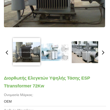
Διορθωτής Ελεγκτών Υψηλής Τάσης ESP
Ttransformer 72Kw
Ονομασία Μάρκας:
OEM