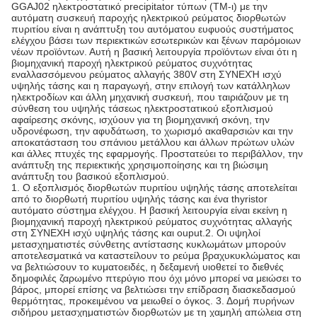
GGAJ02 ηλεκτροστατικό precipitator τύπων (TM-ι) με την
αυτόματη συσκευή παροχής ηλεκτρικού ρεύματος διορθωτών
πυριτίου είναι η ανάπτυξη του αυτόματου ευφυούς συστήματος
ελέγχου βάσει των περιεκτικών εσωτερικών και ξένων παρόμοιων
νέων προϊόντων. Αυτή η βασική λειτουργία προϊόντων είναι ότι η
βιομηχανική παροχή ηλεκτρικού ρεύματος συχνότητας
εναλλασσόμενου ρεύματος αλλαγής 380V στη ΣΥΝΕΧΉ ισχύ
υψηλής τάσης και η παραγωγή, στην επιλογή των κατάλληλων
ηλεκτροδίων και άλλη μηχανική συσκευή, που ταιριάζουν με τη
σύνθεση του υψηλής τάσεως ηλεκτροστατικού εξοπλισμού
αφαίρεσης σκόνης, ισχύουν για τη βιομηχανική σκόνη, την
υδρονέφωση, την αφυδάτωση, το χωρισμό ακαθαρσιών και την
αποκατάσταση του σπάνιου μετάλλου και άλλων πρώτων υλών
και άλλες πτυχές της εφαρμογής. Προστατεύει το περιβάλλον, την
ανάπτυξη της περιεκτικής χρησιμοποίησης και τη βιώσιμη
ανάπτυξη του βασικού εξοπλισμού.
1.
Ο εξοπλισμός διορθωτών πυριτίου υψηλής τάσης αποτελείται
από το διορθωτή πυριτίου υψηλής τάσης και ένα thyristor
αυτόματο σύστημα ελέγχου. Η βασική λειτουργία είναι εκείνη η
βιομηχανική παροχή ηλεκτρικού ρεύματος συχνότητας αλλαγής
στη ΣΥΝΕΧΗ ισχύ υψηλής τάσης και ouput.2. Οι υψηλοί
μετασχηματιστές σύνθετης αντίστασης κυκλωμάτων μπορούν
αποτελεσματικά να καταστείλουν το ρεύμα βραχυκυκλώματος και
να βελτιώσουν το κυματοειδές, η δεξαμενή υιοθετεί το διεθνές
δημοφιλές ζαρωμένο πτερύγιο που όχι μόνο μπορεί να μειώσει το
βάρος, μπορεί επίσης να βελτιώσει την επίδραση διασκεδασμού
θερμότητας, προκειμένου να μειωθεί ο όγκος. 3. Δομή πυρήνων
σιδήρου μετασχηματιστών διορθωτών με τη χαμηλή απώλεια στη