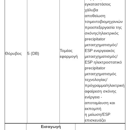
εγκαταστάσεις
χάλυβα
αποθείωση
τσιμεντοβιομηχανιών
προεπεξεργασία της
σκόνης/ηλεκτρικός
precipitator
μετασχηματισμός/
Τομέας
ESP ενεργειακός
Θόρυβος
5 (DB)
εφαρμογή
μετασχηματισμός/
ESP ηλεκτροστατικό
precipitator
μετασχηματισμός
τεχνολογίας/
πρόγραμμα/ηλεκτρική
αφαίρεση σκόνης
ενέργεια -
αποταμίευση και
εκπομπή
η μείωση/ESP
επισκευάζει
Εισαγωγή