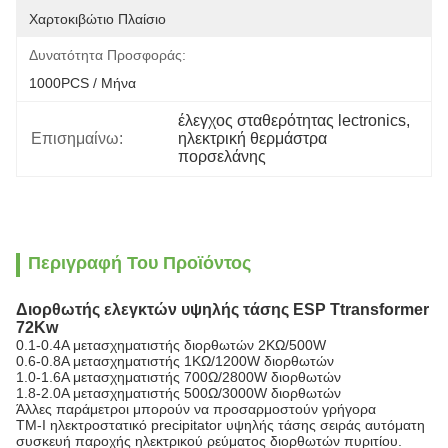
Χαρτοκιβώτιο Πλαίσιο
Δυνατότητα Προσφοράς:
1000PCS / Μήνα
έλεγχος σταθερότητας lectronics
, 
Επισημαίνω:
ηλεκτρική θερμάστρα 
πορσελάνης
Περιγραφή Του Προϊόντος
Διορθωτής ελεγκτών υψηλής τάσης ESP Ttransformer
72Kw
0.1-0.4A μετασχηματιστής διορθωτών 2KΩ/500W
0.6-0.8A μετασχηματιστής 1KΩ/1200W διορθωτών
1.0-1.6A μετασχηματιστής 700Ω/2800W διορθωτών
1.8-2.0A μετασχηματιστής 500Ω/3000W διορθωτών
Άλλες παράμετροι μπορούν να προσαρμοστούν γρήγορα
TM-Ι ηλεκτροστατικό precipitator υψηλής τάσης σειράς αυτόματη
συσκευή παροχής ηλεκτρικού ρεύματος διορθωτών πυριτίου.