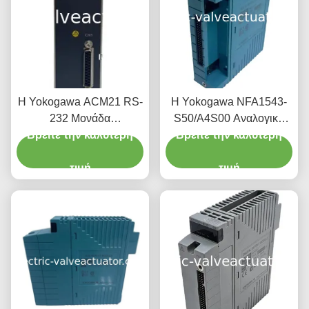
Η Yokogawa ACM21 RS-
Η Yokogawa NFA1543-
232 Μονάδα
S50/A4S00 Αναλογική
Επικοινωνίας CENTUM
Βρείτε την καλύτερη
Ενσωματωμένη Μονάδα.
Βρείτε την καλύτερη
Serial Interface
τιμή
τιμή