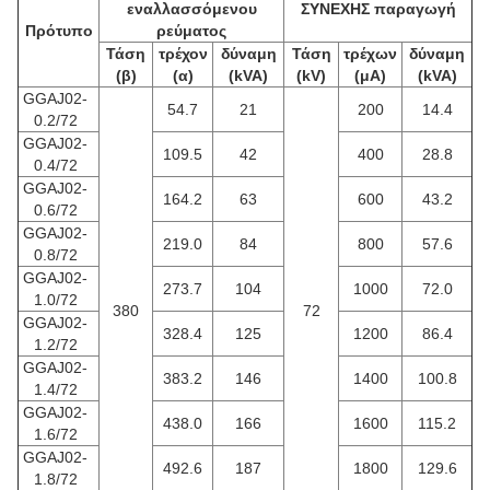
εναλλασσόμενου
ΣΥΝΕΧΗΣ παραγωγή
Πρότυπο
ρεύματος
Τάση
τρέχον
δύναμη
Τάση
τρέχων
δύναμη
(β)
(α)
(kVA)
(kV)
(μΑ)
(kVA)
GGAJ02-
54.7
21
200
14.4
0.2/72
GGAJ02-
109.5
42
400
28.8
0.4/72
GGAJ02-
164.2
63
600
43.2
0.6/72
GGAJ02-
219.0
84
800
57.6
0.8/72
GGAJ02-
273.7
104
1000
72.0
1.0/72
380
72
GGAJ02-
328.4
125
1200
86.4
1.2/72
GGAJ02-
383.2
146
1400
100.8
1.4/72
GGAJ02-
438.0
166
1600
115.2
1.6/72
GGAJ02-
492.6
187
1800
129.6
1.8/72