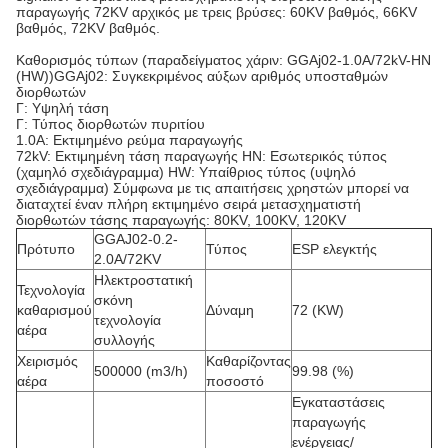
παραγωγής 72KV αρχικός με τρεις βρύσες: 60KV βαθμός, 66KV
βαθμός, 72KV βαθμός.
Καθορισμός τύπων (παραδείγματος χάριν: GGAj02-1.0A/72kV-HN
(HW))GGAj02: Συγκεκριμένος αύξων αριθμός υποσταθμών
διορθωτών
Γ: Υψηλή τάση
Γ: Τύπος διορθωτών πυριτίου
1.0A: Εκτιμημένο ρεύμα παραγωγής
72kV: Εκτιμημένη τάση παραγωγής HN: Εσωτερικός τύπος
(χαμηλό σχεδιάγραμμα) HW: Υπαίθριος τύπος (υψηλό
σχεδιάγραμμα) Σύμφωνα με τις απαιτήσεις χρηστών μπορεί να
διαταχτεί έναν πλήρη εκτιμημένο σειρά μετασχηματιστή
διορθωτών τάσης παραγωγής: 80KV, 100KV, 120KV
GGAJ02-0.2-
Πρότυπο
Τύπος
ESP ελεγκτής
2.0A/72KV
Ηλεκτροστατική
Τεχνολογία
σκόνη
καθαρισμού
Δύναμη
72 (KW)
τεχνολογία
αέρα
συλλογής
Χειρισμός
Καθαρίζοντας
500000 (m3/h)
99.98 (%)
αέρα
ποσοστό
Εγκαταστάσεις
παραγωγής
ενέργειας/