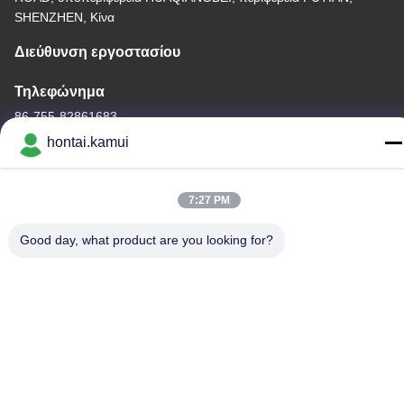
SHENZHEN, Κίνα
Διεύθυνση εργοστασίου
Τηλεφώνημα
86-755-82861683
hontai.kamui
7:27 PM
Κίνα Καλή ποιότητα Ηλεκτρικός ενεργοποιητής βαλβίδων
Good day, what product are you looking for?
Προμηθευτής. Πνευματικά δικαιώματα © -2026 OUTER
ELECTRONIC TECHNOLOGY (HK) LIMITED . Όλα τα δικαιώματα
Διατηρημένος.
Πολιτική απορρήτου
|
Sitemap