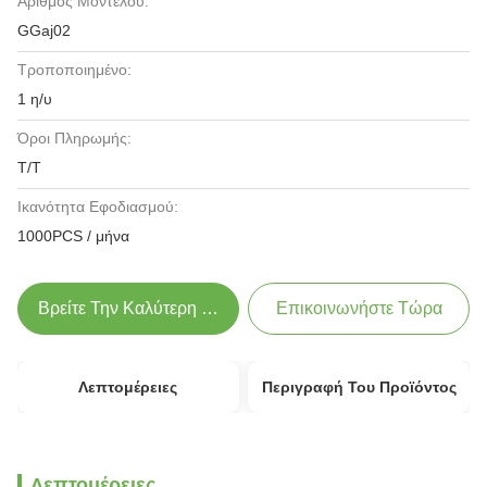
Αριθμός Μοντέλου:
GGaj02
Τροποποιημένο:
1 η/υ
Όροι Πληρωμής:
T/T
Ικανότητα Εφοδιασμού:
1000PCS / μήνα
Βρείτε Την Καλύτερη Τιμή
Επικοινωνήστε Τώρα
Λεπτομέρειες
Περιγραφή Του Προϊόντος
Λεπτομέρειες