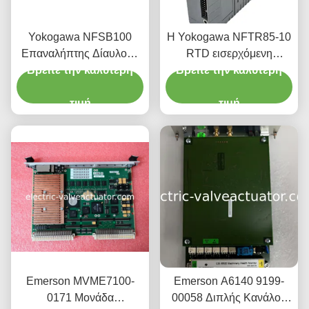
Yokogawa NFSB100
Η Yokogawa NFTR85-10
Επαναλήπτης Δίαυλου |
RTD εισερχόμενη
Επέκταση Βιομηχανικού
Βρείτε την καλύτερη
Βρείτε την καλύτερη
μονάδα.
Πεδίου
τιμή
τιμή
Emerson MVME7100-
Emerson A6140 9199-
0171 Μονάδα
00058 Διπλής Κανάλου