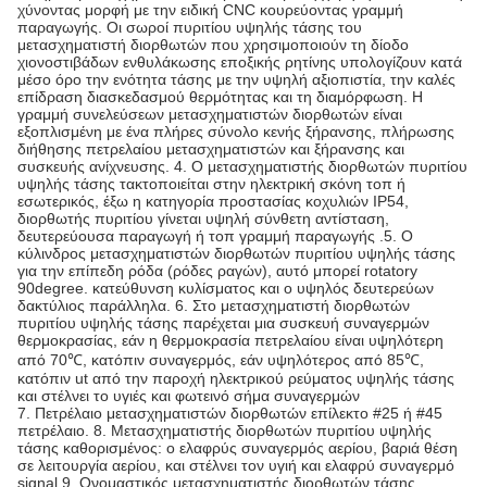
χύνοντας μορφή με την ειδική CNC κουρεύοντας γραμμή
παραγωγής. Οι σωροί πυριτίου υψηλής τάσης του
μετασχηματιστή διορθωτών που χρησιμοποιούν τη δίοδο
χιονοστιβάδων ενθυλάκωσης εποξικής ρητίνης υπολογίζουν κατά
μέσο όρο την ενότητα τάσης με την υψηλή αξιοπιστία, την καλές
επίδραση διασκεδασμού θερμότητας και τη διαμόρφωση. Η
γραμμή συνελεύσεων μετασχηματιστών διορθωτών είναι
εξοπλισμένη με ένα πλήρες σύνολο κενής ξήρανσης, πλήρωσης
διήθησης πετρελαίου μετασχηματιστών και ξήρανσης και
συσκευής ανίχνευσης. 4. Ο μετασχηματιστής διορθωτών πυριτίου
υψηλής τάσης τακτοποιείται στην ηλεκτρική σκόνη τοπ ή
εσωτερικός, έξω η κατηγορία προστασίας κοχυλιών IP54,
διορθωτής πυριτίου γίνεται υψηλή σύνθετη αντίσταση,
δευτερεύουσα παραγωγή ή τοπ γραμμή παραγωγής .5. Ο
κύλινδρος μετασχηματιστών διορθωτών πυριτίου υψηλής τάσης
για την επίπεδη ρόδα (ρόδες ραγών), αυτό μπορεί rotatory
90degree. κατεύθυνση κυλίσματος και ο υψηλός δευτερεύων
δακτύλιος παράλληλα. 6. Στο μετασχηματιστή διορθωτών
πυριτίου υψηλής τάσης παρέχεται μια συσκευή συναγερμών
θερμοκρασίας, εάν η θερμοκρασία πετρελαίου είναι υψηλότερη
από 70℃, κατόπιν συναγερμός, εάν υψηλότερος από 85℃,
κατόπιν ut από την παροχή ηλεκτρικού ρεύματος υψηλής τάσης
και στέλνει το υγιές και φωτεινό σήμα συναγερμών
7. Πετρέλαιο μετασχηματιστών διορθωτών επίλεκτο #25 ή #45
πετρέλαιο. 8. Μετασχηματιστής διορθωτών πυριτίου υψηλής
τάσης καθορισμένος: ο ελαφρύς συναγερμός αερίου, βαριά θέση
σε λειτουργία αερίου, και στέλνει τον υγιή και ελαφρύ συναγερμό
signal.9. Ονομαστικός μετασχηματιστής διορθωτών τάσης