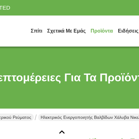
ITED
Σπίτι
Σχετικά Με Εμάς
Προϊόντα
Ειδήσεις
επτομέρειες Για Τα Προϊόν
ρικού Ρεύματος
Ηλεκτρικός Ενεργοποιητής Βαλβίδων Χάλυβα Νικε