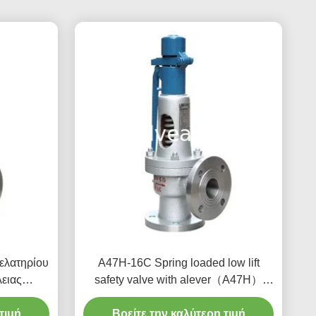
ελατηρίου
A47H-16C Spring loaded low lift
ειας
safety valve with alever（A47H）
σταθμών
suitable for equipment and piping for
ματος με
τιμή
Βρείτε την καλύτερη τιμή
steam , air