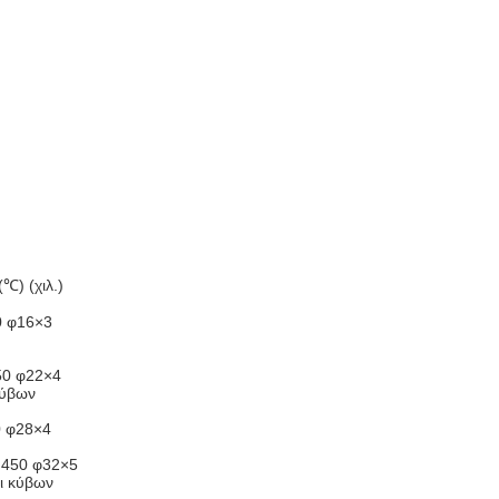
℃) (χιλ.)
0 φ16×3
450 φ22×4
κύβων
0 φ28×4
α 450 φ32×5
τι κύβων