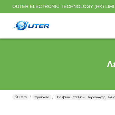
OUTER ELECTRONIC TECHNOLOGY (HK) LIM
Λ
Σπίτι
προϊόντα
Βαλβίδα Σταθμών Παραγωγής Ηλεκτ