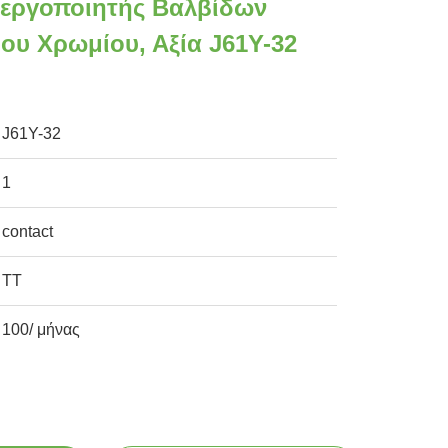
νεργοποιητής Βαλβίδων
ου Χρωμίου, Αξία J61Y-32
J61Y-32
1
contact
TT
100/ μήνας