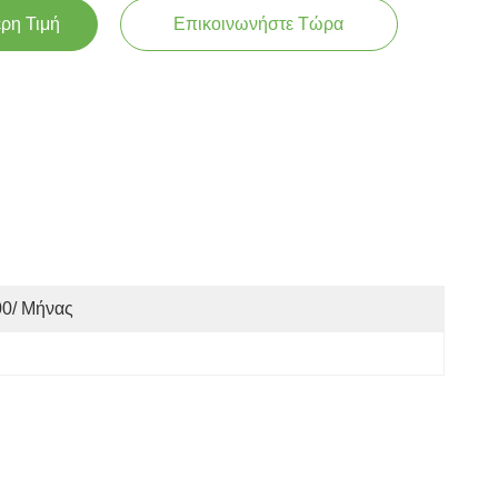
ερη Τιμή
Επικοινωνήστε Τώρα
00/ Μήνας