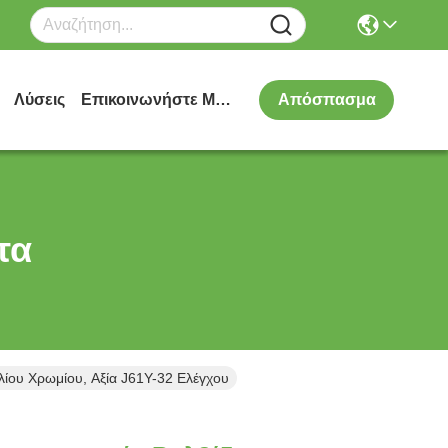
Λύσεις
Επικοινωνήστε Μαζί Μας
Απόσπασμα
τα
λίου Χρωμίου, Αξία J61Y-32 Ελέγχου