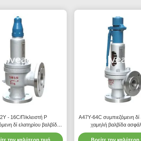
2Y - 16C/Π/κλειστή Ρ
A47Y-64C συμπιεζόμενη δί 
όμενη δί ελατηρίου βαλβίδα
χαμηλή βαλβίδα ασφάλ
ν παραγωγής ηλεκτρικού
ανελκυστήρων βαλβίδων 
/πλήρης βαλβίδα ασφάλειας
ίτε την καλύτερη τιμή
παραγωγής ηλεκτρικού ρεύ
Βρείτε την καλύτερη 