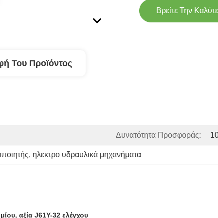
Βρείτε Την Καλύτ
φή Του Προϊόντος
Δυνατότητα Προσφοράς:
1
οποιητής
, 
ηλεκτρο υδραυλικά μηχανήματα
ίου, αξία J61Y-32 ελέγχου