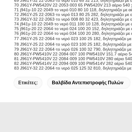
69 J961Y-32 22·2063·το νερό 010 65 32 213, δηλητηριάζει με
70 J961Y-PW5420V 22·2053·003 65 PW5420V 213 αέριο 540 
71 j941y-10 22·2049·το νερό 010 80 10 118, δηλητηριάζει με 
72 J961Y-25 22·2063·το νερό 013 80 25 282, δηλητηριάζει με
73 J961Y-32 22·2063·το νερό 008 80 32 423, δηλητηριάζει με
74 j941y-10 22·2049·το νερό 011 100 10 128, δηλητηριάζει με
75 j961y-20 22·2064·το νερό 024 100 20 152, δηλητηριάζει μ
76 j961y-20 22·2064·το νερό 034 100 20 280, δηλητηριάζει μ
77 J961Y-25 22·2064·το νερό 023 100 25 182, δηλητηριάζει μ
78 J961Y-25 22·2064·το νερό 023 100 25 182, δηλητηριάζει μ
79 J961Y-32 22·2064·το νερό 026 100 32 790, δηλητηριάζει μ
80 J961Y-PW5410V 22·2084·007 100 PW5410V 151.7 αέριο 5
81 J961Y-PW5410V 22·2084·009 100 PW5410V 280 αέριο 54
82 J961Y-PW5414V 22·2094·009 100 PW5414V 282 αέριο 540
83 J961Y-32 22·2064·το νερό 025 125 32 810, δηλητηριάζει μ
Ετικέτες:
Βαλβίδα Αντεπιστροφής Πυλών