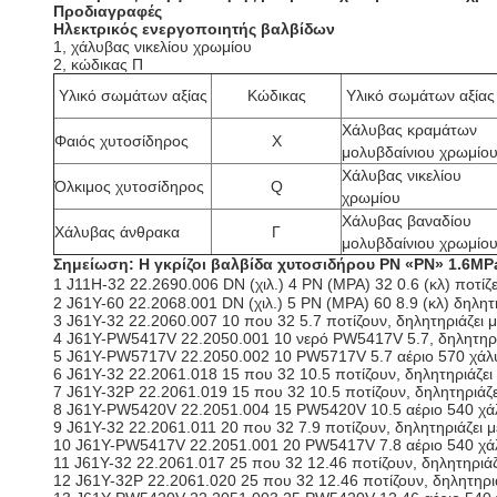
Προδιαγραφές
Ηλεκτρικός ενεργοποιητής βαλβίδων
1,
χάλυβας νικελίου χρωμίου
2, κώδικας Π
Υλικό σωμάτων αξίας
Κώδικας
Υλικό σωμάτων αξίας
Χάλυβας κραμάτων
Φαιός χυτοσίδηρος
Χ
μολυβδαίνιου χρωμίο
Χάλυβας νικελίου
Όλκιμος χυτοσίδηρος
Q
χρωμίου
Χάλυβας βαναδίου
Χάλυβας άνθρακα
Γ
μολυβδαίνιου χρωμίο
Σημείωση: Η γκρίζοι βαλβίδα χυτοσιδήρου PN «PN» 1.6MP
1 J11H-32 22.2690.006 DN (χιλ.) 4 PN (MPA) 32 0.6 (κλ) ποτίζε
2 J61Y-60 22.2068.001 DN (χιλ.) 5 PN (MPA) 60 8.9 (κλ) δηλη
3 J61Y-32 22.2060.007 10 που 32 5.7 ποτίζουν, δηλητηριάζει
4 J61Y-PW5417V 22.2050.001 10 νερό PW5417V 5.7, δηλητηριά
5 J61Y-PW5717V 22.2050.002 10 PW5717V 5.7 αέριο 570 χάλ
6 J61Y-32 22.2061.018 15 που 32 10.5 ποτίζουν, δηλητηριάζε
7 J61Y-32P 22.2061.019 15 που 32 10.5 ποτίζουν, δηλητηριάζ
8 J61Y-PW5420V 22.2051.004 15 PW5420V 10.5 αέριο 540 χά
9 J61Y-32 22.2061.011 20 που 32 7.9 ποτίζουν, δηλητηριάζει
10 J61Y-PW5417V 22.2051.001 20 PW5417V 7.8 αέριο 540 χά
11 J61Y-32 22.2061.017 25 που 32 12.46 ποτίζουν, δηλητηριά
12 J61Y-32P 22.2061.020 25 που 32 12.46 ποτίζουν, δηλητηρι