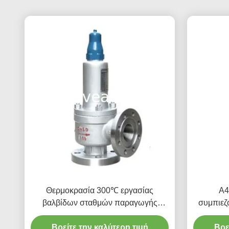
Θερμοκρασία 300℃ εργασίας
A4
βαλβίδων σταθμών παραγωγής
συμπιεζ
ηλεκτρικού ρεύματος cOem A42Y
σταθμώ
Βρείτε την καλύτερη τιμή
-64C/Π/Ρ
ρεύματος
Βρε